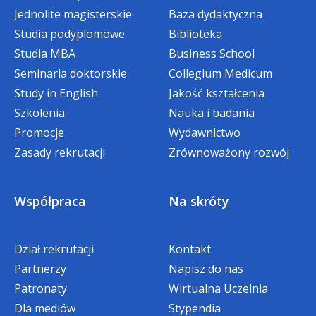
Jesteś
absolwentem/absolwentką szkoły
Jednolite magisterskie
Baza dydaktyczna
partnerskiej Akademii WSB
? Jeżeli tak -
Studia podyplomowe
Biblioteka
skorzystaj z
bonifikaty w wysokości
Studia MBA
Business School
jednej raty czesnego
. Dzięki tej
Seminaria doktorskie
Collegium Medicum
bonifikacie V rata czesnego w pierwszym
Study in English
semestrze, płatna do 5 stycznia 2027,
Jakość kształcenia
będzie
bezpłatna (
szkoły partnerskie -
Szkolenia
Nauka i badania
wykaz
)
Promocje
Wydawnictwo
Zasady rekrutacji
Zrównoważony rozwój
Bonifikata specjalna dla Absolwentów
Akademii WSB, którzy rozpoczynają
Współpraca
Na skróty
studia na kolejnym kierunku
Dział rekrutacji
Kontakt
Dla wszystkich Absolwentów Akademii
Partnerzy
Napisz do nas
WSB, którzy decydują się rozpocząć kolejny
kierunek studiów, przygotowaliśmy
Patronaty
Wirtualna Uczelnia
wyjątkową Bonifikatę Absolwencką.
Dla mediów
Stypendia