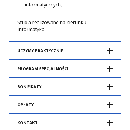
informatycznych,
Studia realizowane na kierunku
Informatyka
UCZYMY PRAKTYCZNIE
Inżynieria
PROGRAM SPECJALNOŚCI
oprogramowania -
Inżynieria
BONIFIKATY
praktyczne studia
oprogramowania -
programistyczne
Skorzystaj z bonifikaty
OPŁATY
program studiów
i studiuj taniej
KONTAKT
Semestr 1
Semestr 
W Wydziale Zamiejscowym w Cieszynie
Informatyka - studia