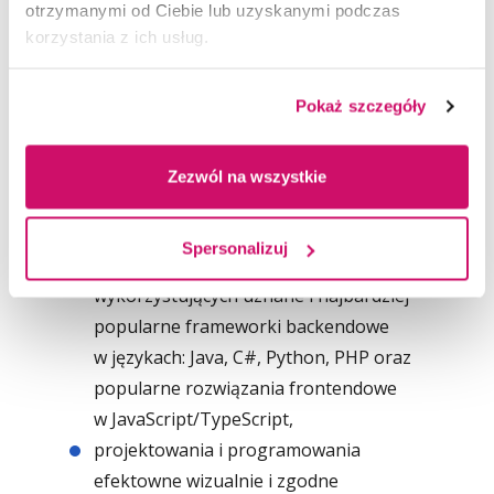
otrzymanymi od Ciebie lub uzyskanymi podczas
i technologii używanych w urządzeniach,
korzystania z ich usług.
na których aplikacje będą uruchamiane,
metod i technik zarządzania projektami
Pokaż szczegóły
informatycznymi,
zasad projektowania aplikacji i serwisów
internetowych zgodnie z zasadami UX
Zezwól na wszystkie
(User Experience),
projektowania i programowania
Spersonalizuj
aplikacji internetowych
wykorzystujących uznane i najbardziej
popularne frameworki backendowe
w językach: Java, C#, Python, PHP oraz
popularne rozwiązania frontendowe
w JavaScript/TypeScript,
projektowania i programowania
efektowne wizualnie i zgodne