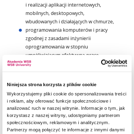
i realizacji aplikacji internetowych,
mobilnych, desktopowych,
wbudowanych i działających w chmurze,
programowania komputerów i pracy
zgodnej z zasadami inżynierii
oprogramowania w stopniu
umożliwiającym efektywną pracę
w zespołach programistycznych,
systemów operacyjnych dla urządzeń
serwerowych, mobilnych, desktopowych
Niniejsza strona korzysta z plików cookie
i wbudowanych,
Wykorzystujemy pliki cookie do spersonalizowania treści
nowoczesnych i popularnych języków
i reklam, aby oferować funkcje społecznościowe i
programowania niezbędnych do
analizować ruch w naszej witrynie. Informacje o tym, jak
wytworzenia aplikacji dla wielu różnych
korzystasz z naszej witryny, udostępniamy partnerom
platform i architektur,
społecznościowym, reklamowym i analitycznym.
Partnerzy mogą połączyć te informacje z innymi danymi
budowy, sposobów funkcjonowania