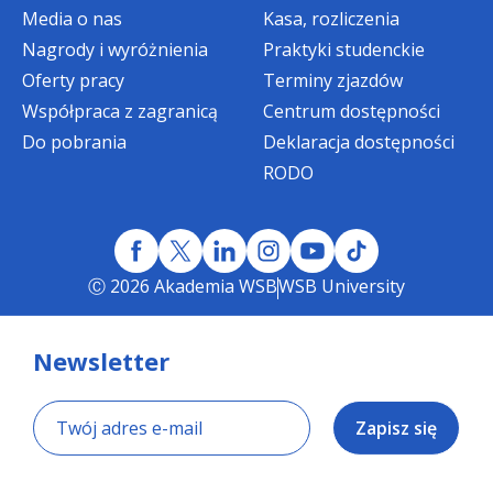
Media o nas
Kasa, rozliczenia
To wyraz naszego uznania za wybór
Nagrody i wyróżnienia
Praktyki studenckie
Akademii WSB jako miejsca dalszego
Oferty pracy
Terminy zjazdów
rozwoju. Bonifikata
obniża do zera
kwotę
IV i V raty czesnego w pierwszym
Współpraca z zagranicą
Centrum dostępności
semestrze, dzięki czemu
start na nowym
Do pobrania
Deklaracja dostępności
kierunku staje się jeszcze bardziej
RODO
opłacalny.
Kontynuuj swoją edukacyjną drogę razem
z Akademią WSB!
Ⓒ 2026 Akademia WSB
WSB University
Newsletter
Zapisz się