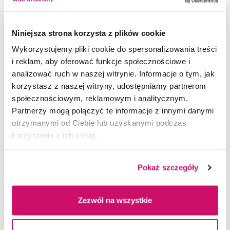
raz w miesiącu i są prowadzone przez uznane
osobistości ze świata nauki i praktyki edukacyjnej.
Funkcję Kierownika Seminarium Doktorskiego
Niniejsza strona korzysta z plików cookie
sprawuje prof. dr hab. Mirosława Nowak-
Wykorzystujemy pliki cookie do spersonalizowania treści
Dziemianowicz. Tych z Państwa, którzy chcieliby
i reklam, aby oferować funkcje społecznościowe i
w przyszłości spełniać się zawodowo jako
analizować ruch w naszej witrynie. Informacje o tym, jak
naukowcy, nauczyciele akademiccy oraz wysokiej
korzystasz z naszej witryny, udostępniamy partnerom
klasy eksperci, członkowie kadry kierowniczej
społecznościowym, reklamowym i analitycznym.
instytucji edukacyjnych, oświatowych,
Partnerzy mogą połączyć te informacje z innymi danymi
wychowawczych, administracji publicznej,
otrzymanymi od Ciebie lub uzyskanymi podczas
serdecznie zachęcamy do udziału w Seminarium
korzystania z ich usług.
Doktorskim Akademii WSB.
Pokaż szczegóły
WARUNKI NADANIA STOPNIA DOKTORA
Zgodnie z Art. 186. Ustawy Prawo
Zezwól na wszystkie
REKRUTACJA NA SEMINARIUM DOKTORSKIE
o szkolnictwie wyższym i nauce z dnia 20
lipca 2018 r. stopień doktora nadaje się