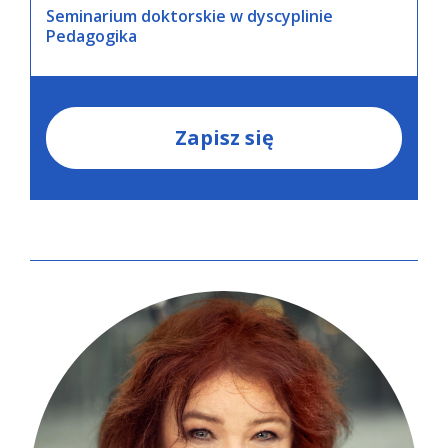
Seminarium doktorskie w dyscyplinie
Pedagogika
Zapisz się