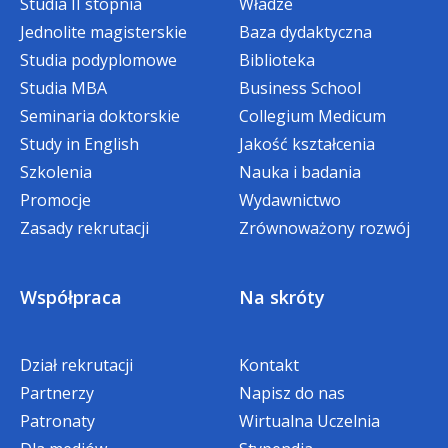
Studia II stopnia
Władze
opublikowania monografii
Jednolite magisterskie
Baza dydaktyczna
w ostatecznej formie było ujęte
ROZMOWA KWALIFIKACYJNA
Studia podyplomowe
Biblioteka
w wykazie wydawnictw
Studia MBA
Business School
publikujących recenzowane
ocena spełnienia wymagań
Seminaria doktorskie
Collegium Medicum
monografie naukowe, albo rozdział
formalnych przez Kandydata
Study in English
Jakość kształcenia
w takiej monografii;
ocena predyspozycji i kompetencji
Szkolenia
Nauka i badania
Kandydata do prowadzenia pracy
Promocje
Wydawnictwo
przedstawiła i obroniła rozprawę
naukowej
Zasady rekrutacji
Zrównoważony rozwój
doktorską.
PRZYJĘCIE NA SEMINARIUM
Współpraca
Na skróty
DOKTORSKIE
Dział rekrutacji
Kontakt
Partnerzy
Napisz do nas
Patronaty
Wirtualna Uczelnia