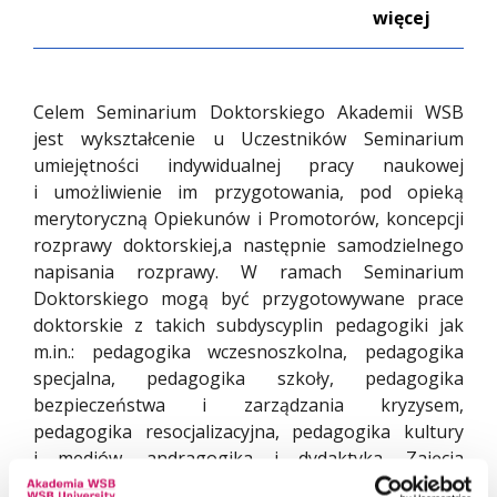
więcej
Akademii WSB. Edukacja, wychowanie,
szkoła, nauczyciel to pierwszy obszar
badań i naukowych zainteresowań Pani
Profesor. Drugim obszarem są relacje
Celem Seminarium Doktorskiego Akademii WSB
między ludźmi, związki intymne,
jest wykształcenie u Uczestników Seminarium
małżeństwo, rodzina i wszystko to, co dzieje
umiejętności indywidualnej pracy naukowej
się w nich „pomiędzy”: małżonkami,
i umożliwienie im przygotowania, pod opieką
partnerami, rodzicami i dziećmi.
merytoryczną Opiekunów i Promotorów, koncepcji
Interdyscyplinarne badania prowadzone
rozprawy doktorskiej,a następnie samodzielnego
przez Panią Profesor ulokowane są
napisania rozprawy. W ramach Seminarium
w jakościowym paradygmacie badań oraz
Doktorskiego mogą być przygotowywane prace
w szerokim społeczno-kulturowym
doktorskie z takich subdyscyplin pedagogiki jak
kontekście.
m.in.: pedagogika wczesnoszkolna, pedagogika
specjalna, pedagogika szkoły, pedagogika
bezpieczeństwa i zarządzania kryzysem,
pedagogika resocjalizacyjna, pedagogika kultury
i mediów, andragogika i dydaktyka. Zajęcia
w ramach Seminarium Doktorskiego odbywają się