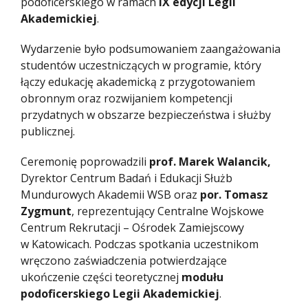
podoficerskiego w ramach
IX edycji Legii
Akademickiej
.
Wydarzenie było podsumowaniem zaangażowania
studentów uczestniczących w programie, który
łączy edukację akademicką z przygotowaniem
obronnym oraz rozwijaniem kompetencji
przydatnych w obszarze bezpieczeństwa i służby
publicznej.
Ceremonię poprowadzili
prof. Marek Walancik,
Dyrektor Centrum Badań i Edukacji Służb
Mundurowych Akademii WSB oraz
por. Tomasz
Zygmunt
, reprezentujący Centralne Wojskowe
Centrum Rekrutacji – Ośrodek Zamiejscowy
w Katowicach. Podczas spotkania uczestnikom
wręczono zaświadczenia potwierdzające
ukończenie części teoretycznej
modułu
podoficerskiego Legii Akademickiej
.