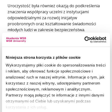
Uroczystość była również okazją do podkreślenia
znaczenia współpracy uczelni z instytucjami
odpowiedzialnymi za rozwój inicjatyw
proobronnych oraz kształtowanie świadomości
młodych ludzi w zakresie bezpieczeństwa.
Serdecznie gratulujemy wszystkim uczestnikom IX
edycji Legii Akademickiej i życzymy dalszych
sukcesów na ścieżce akademickiej, zawodowej oraz
w rozwijaniu kompetencji proobronnych.
Niniejsza strona korzysta z plików cookie
Wykorzystujemy pliki cookie do spersonalizowania treści
i reklam, aby oferować funkcje społecznościowe i
analizować ruch w naszej witrynie. Informacje o tym, jak
korzystasz z naszej witryny, udostępniamy partnerom
społecznościowym, reklamowym i analitycznym.
Partnerzy mogą połączyć te informacje z innymi danymi
otrzymanymi od Ciebie lub uzyskanymi podczas
korzystania z ich usług.