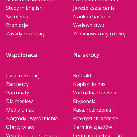
Study in English
Jakość kształcenia
Szkolenia
Nauka i badania
Promocje
Wydawnictwo
Zasady rekrutacji
Zrównoważony rozwój
Współpraca
Na skróty
Dział rekrutacji
Kontakt
Partnerzy
Napisz do nas
Patronaty
Wirtualna Uczelnia
Dla mediów
Stypendia
Media o nas
Kasa, rozliczenia
Nagrody i wyróżnienia
Praktyki studenckie
Oferty pracy
Terminy zjazdów
Współpraca z zagranicą
Centrum dostępności