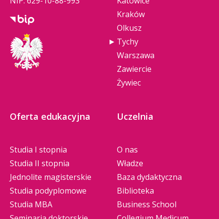
NIP: 629-10-88-993
Katowice
Kraków
Olkusz
Tychy
Warszawa
Zawiercie
Żywiec
Oferta edukacyjna
Uczelnia
Studia I stopnia
O nas
Studia II stopnia
Władze
Jednolite magisterskie
Baza dydaktyczna
Studia podyplomowe
Biblioteka
Studia MBA
Business School
Seminaria doktorskie
Collegium Medicum