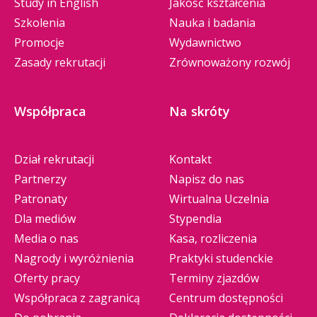
Study in English
Jakość kształcenia
Szkolenia
Nauka i badania
Promocje
Wydawnictwo
Zasady rekrutacji
Zrównoważony rozwój
Współpraca
Na skróty
Dział rekrutacji
Kontakt
Partnerzy
Napisz do nas
Patronaty
Wirtualna Uczelnia
Dla mediów
Stypendia
Media o nas
Kasa, rozliczenia
Nagrody i wyróżnienia
Praktyki studenckie
Oferty pracy
Terminy zjazdów
Współpraca z zagranicą
Centrum dostępności