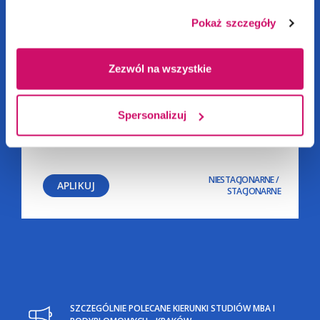
Pokaż szczegóły
Zezwól na wszystkie
Spersonalizuj
Zarządzanie bezpieczeństwem
i higieną pracy | KRAKÓW
NIESTACJONARNE
/
APLIKUJ
STACJONARNE
SZCZEGÓLNIE POLECANE KIERUNKI STUDIÓW MBA I