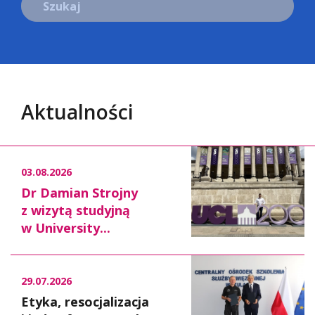
Szukaj
Aktualności
03.08.2026
Dr Damian Strojny
z wizytą studyjną
w University...
29.07.2026
Etyka, resocjalizacja