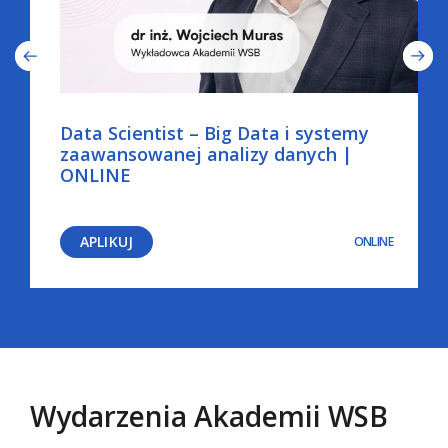
Data Scientist – Big Data i systemy
zaawansowanej analizy danych |
ONLINE
APLIKUJ
ONLINE
Wydarzenia Akademii WSB