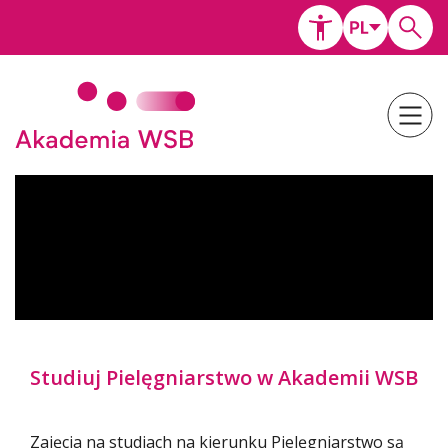
Studiuj Pielęgniarstwo w Akademii WSB
Zajęcia na studiach na kierunku Pielęgniarstwo są