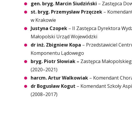
gen. bryg. Marcin Siudziński
– Zastępca Dow
st. bryg. Przemysław Przęczek
– Komendant
w Krakowie
Justyna Czopek
– II Zastępca Dyrektora Wyd
Małopolski Urząd Wojewódzki
dr inż. Zbigniew Kopa
– Przedstawiciel Cen
Komponentu Lądowego
bryg. Piotr Słowiak –
Zastępca Małopolskie
(2020–2021)
harcm. Artur Walkowiak
– Komendant Chorą
dr Bogusław Kogut
– Komendant Szkoły Asp
(2008–2017)