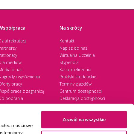
Współpraca
Na skróty
Dział rekrutacji
Kontakt
Partnerzy
Napisz do nas
Patronaty
Wirtualna Uczelnia
Dla mediów
Stypendia
Media o nas
Kasa, rozliczenia
Nagrody i wyróżnienia
Praktyki studenckie
Oferty pracy
Terminy zjazdów
Współpraca z zagranicą
Centrum dostępności
Do pobrania
Deklaracja dostępności
RODO
Zezwól na wszystkie
społecznościowe
Ⓒ 2026 Akademia WSB
WSB University
dostępniamy