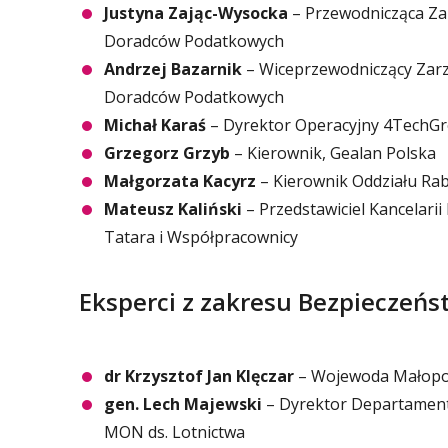
Justyna Zając-Wysocka
– Przewodnicząca Za
Doradców Podatkowych
Andrzej Bazarnik
– Wiceprzewodniczący Zarz
Doradców Podatkowych
Michał Karaś
– Dyrektor Operacyjny 4TechGr
Grzegorz Grzyb
– Kierownik, Gealan Polska
Małgorzata Kacyrz
– Kierownik Oddziału Rab
Mateusz Kaliński
– Przedstawiciel Kancelari
Tatara i Współpracownicy
Eksperci z zakresu Bezpieczeń
dr Krzysztof Jan Klęczar
– Wojewoda Małopo
gen. Lech Majewski
– Dyrektor Departamen
MON ds. Lotnictwa