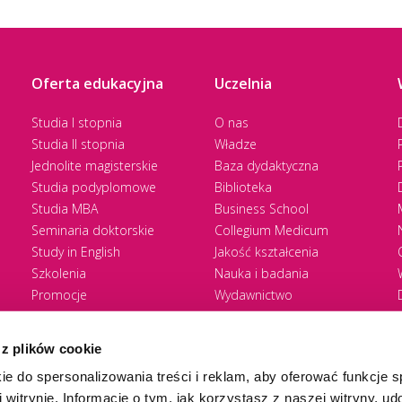
Oferta edukacyjna
Uczelnia
Studia I stopnia
O nas
Studia II stopnia
Władze
Jednolite magisterskie
Baza dydaktyczna
Studia podyplomowe
Biblioteka
Studia MBA
Business School
Seminaria doktorskie
Collegium Medicum
Study in English
Jakość kształcenia
Szkolenia
Nauka i badania
Promocje
Wydawnictwo
Zasady rekrutacji
Zrównoważony rozwój
 z plików cookie
ie do spersonalizowania treści i reklam, aby oferować funkcje 
 witrynie. Informacje o tym, jak korzystasz z naszej witryny, u