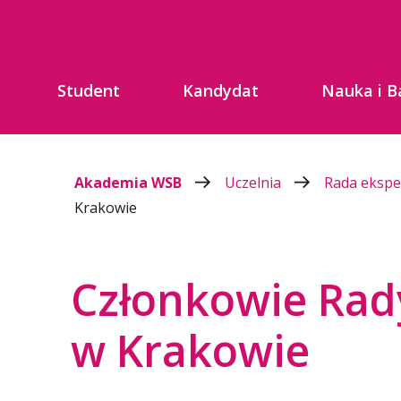
Student
Kandydat
Nauka i B
Akademia WSB
Uczelnia
Rada eksp
Krakowie
Członkowie Rad
w Krakowie