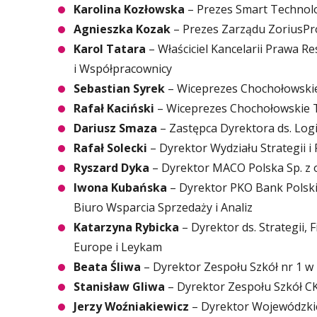
Karolina Kozłowska
– Prezes Smart Technol
Agnieszka Kozak
– Prezes Zarządu ZoriusPr
Karol Tatara
– Właściciel Kancelarii Prawa R
i Współpracownicy
Sebastian Syrek
– Wiceprezes Chochołowski
Rafał Kaciński
– Wiceprezes Chochołowskie
Dariusz Smaza
– Zastępca Dyrektora ds. Log
Rafał Solecki
– Dyrektor Wydziału Strategii 
Ryszard Dyka
– Dyrektor MACO Polska Sp. z o
Iwona Kubańska
– Dyrektor PKO Bank Polski,
Biuro Wsparcia Sprzedaży i Analiz
Katarzyna Rybicka
– Dyrektor ds. Strategii,
Europe i Leykam
Beata Śliwa
– Dyrektor Zespołu Szkół nr 1 w
Stanisław Gliwa
– Dyrektor Zespołu Szkół C
Jerzy Woźniakiewicz
– Dyrektor Wojewódzkiej