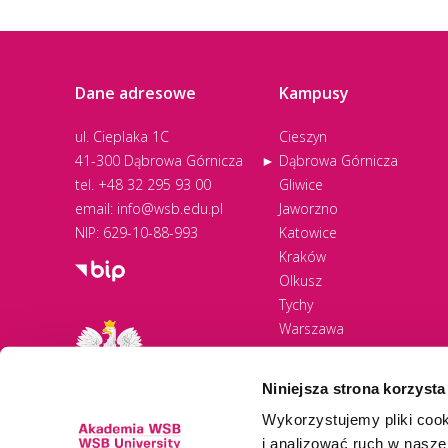
Dane adresowe
Kampusy
ul. Cieplaka 1C
Cieszyn
41-300 Dąbrowa Górnicza
Dąbrowa Górnicza
tel.
+48 32 295 93 00
Gliwice
email:
info@wsb.edu.pl
Jaworzno
NIP: 629-10-88-993
Katowice
Kraków
Olkusz
Tychy
Warszawa
Zawiercie
Żywiec
Niniejsza strona korzysta
Wykorzystujemy pliki cook
i analizować ruch w naszej