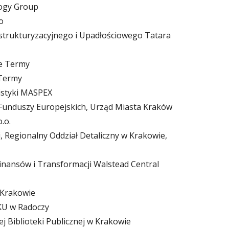
ogy Group
o
estrukturyzacyjnego i Upadłościowego Tatara
e Termy
 Termy
istyki MASPEX
i Funduszy Europejskich, Urząd Miasta Kraków
.o.
 Regionalny Oddział Detaliczny w Krakowie,
 Finansów i Transformacji Walstead Central
 Krakowie
KU w Radoczy
 Biblioteki Publicznej w Krakowie