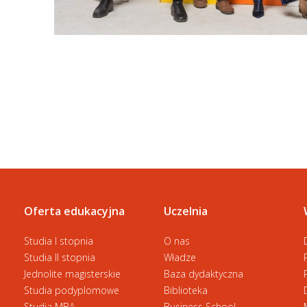
Oferta edukacyjna
Uczelnia
Studia I stopnia
O nas
Studia II stopnia
Władze
Jednolite magisterskie
Baza dydaktyczna
Studia podyplomowe
Biblioteka
Studia MBA
Business School