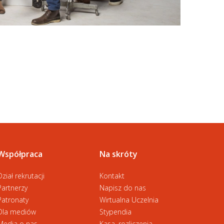
Współpraca
Na skróty
Dział rekrutacji
Kontakt
Partnerzy
Napisz do nas
Patronaty
Wirtualna Uczelnia
Dla mediów
Stypendia
Media o nas
Kasa, rozliczenia