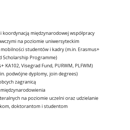
m i koordynacją międzynarodowej współpracy
dawczymi na poziomie uniwersyteckim
 mobilności studentów i kadry (m.in. Erasmus+
d Scholarship Programme)
mus+ KA102, Visegrad Fund, PURWM, PLFWM)
n. podwójne dyplomy, join degrees)
obcych zagranicą
 umiędzynarodowienia
ralnych na poziomie uczelni oraz udzielanie
ikom, doktorantom i studentom