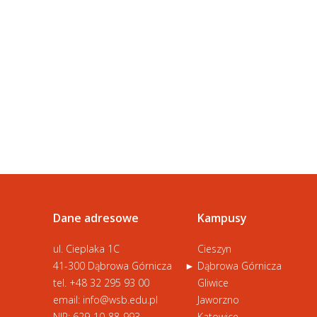
Dane adresowe
Kampusy
ul. Cieplaka 1C
Cieszyn
41-300 Dąbrowa Górnicza
Dąbrowa Górnicza
tel.
+48 32 295 93 00
Gliwice
email:
info@wsb.edu.pl
Jaworzno
NIP: 629-10-88-993
Katowice