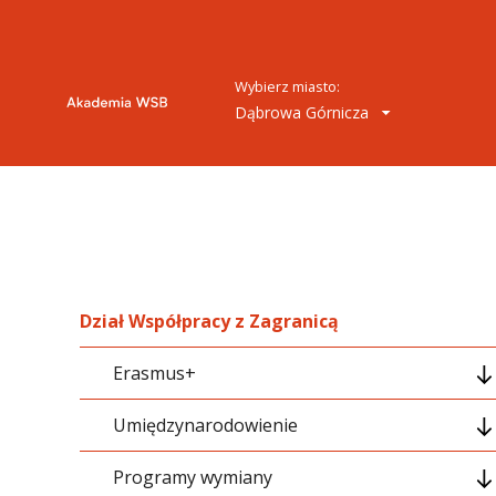
Wybierz miasto:
Dąbrowa Górnicza
Dział Współpracy z Zagranicą
Erasmus+
Umiędzynarodowienie
Wyjazdy Studentów
Programy wymiany
Wyjazdy Pracowników
Strategia umiędzynarodowienia