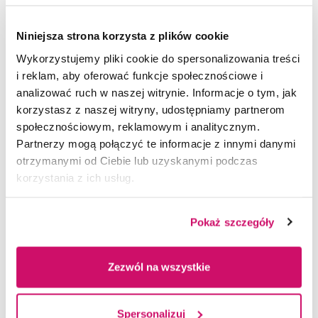
Marian Hankusa - Prezes BeskidPol oraz
Prezesa Zarządu Stowarzyszenia
Niniejsza strona korzysta z plików cookie
Przedsiębiorców Ziemi Żywieckiej
Wykorzystujemy pliki cookie do spersonalizowania treści
Janusz Michałek - Prezes Katowickiej Specjalnej
i reklam, aby oferować funkcje społecznościowe i
Strefy Ekonomicznej
analizować ruch w naszej witrynie. Informacje o tym, jak
Jacek Spyrka - Prezes Zarządu Miejskiego
korzystasz z naszej witryny, udostępniamy partnerom
Zakładu Energetyki Cieplnej "EKOTERM" sp
społecznościowym, reklamowym i analitycznym.
Partnerzy mogą połączyć te informacje z innymi danymi
z o.o.
otrzymanymi od Ciebie lub uzyskanymi podczas
Grzegorz Strzelecki - Prezes Cechu Rzemiosł
korzystania z ich usług.
Różnych i Przedsiębiorczości w Żywcu
Marcin Caputa - Prezes Zarządu Elmontaż sp.
Pokaż szczegóły
z o.o.
Bartłomiej Tyrlik- Prezes Brix Pol sp. z o.o.
Andrzej Widzyk - Dyrektor Wydziału Oświaty
Zezwól na wszystkie
i Wychowania Starostwa Powiatowego w Żywcu
Jakub Kliś - Naczelny Dyrektor PGE Energia
Spersonalizuj