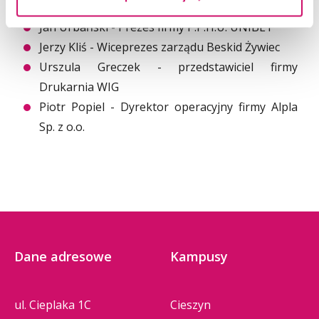
Odnawialna S.A., oddz. ZEW Porąbka-Żar
Jan Urbański - Prezes firmy P.P.H.U. UNIBET
Jerzy Kliś - Wiceprezes zarządu Beskid Żywiec
Urszula Greczek - przedstawiciel firmy
Drukarnia WIG
Piotr Popiel - Dyrektor operacyjny firmy Alpla
Sp. z o.o.
Dane adresowe
Kampusy
ul. Cieplaka 1C
Cieszyn