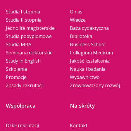
Studia I stopnia
O nas
Studia II stopnia
Władze
Jednolite magisterskie
Baza dydaktyczna
Studia podyplomowe
Biblioteka
Studia MBA
Business School
Seminaria doktorskie
Collegium Medicum
Study in English
Jakość kształcenia
Szkolenia
Nauka i badania
Promocje
Wydawnictwo
Zasady rekrutacji
Zrównoważony rozwój
Współpraca
Na skróty
Dział rekrutacji
Kontakt