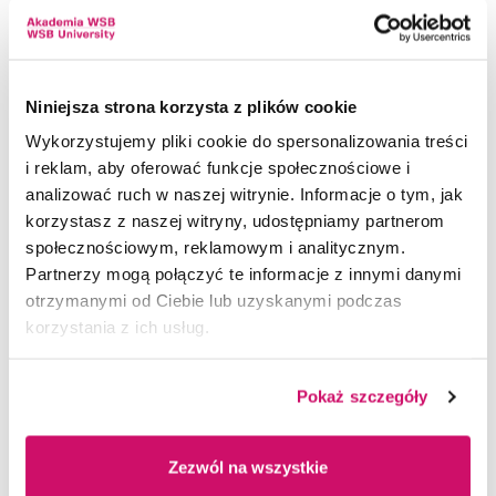
Niniejsza strona korzysta z plików cookie
Wykorzystujemy pliki cookie do spersonalizowania treści
i reklam, aby oferować funkcje społecznościowe i
21.07.2026
analizować ruch w naszej witrynie. Informacje o tym, jak
Warszawscy Absolwenci Akademii WSB odebrali dyplomy.
korzystasz z naszej witryny, udostępniamy partnerom
Wyjątkowa gala zwieńczyła pierwszy rok działalności wydziału
społecznościowym, reklamowym i analitycznym.
Partnerzy mogą połączyć te informacje z innymi danymi
otrzymanymi od Ciebie lub uzyskanymi podczas
korzystania z ich usług.
Pokaż szczegóły
Zezwól na wszystkie