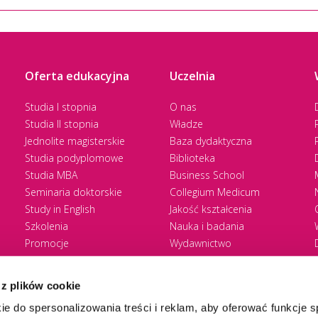
Oferta edukacyjna
Uczelnia
Studia I stopnia
O nas
Studia II stopnia
Władze
Jednolite magisterskie
Baza dydaktyczna
Studia podyplomowe
Biblioteka
Studia MBA
Business School
Seminaria doktorskie
Collegium Medicum
Study in English
Jakość kształcenia
Szkolenia
Nauka i badania
Promocje
Wydawnictwo
Zasady rekrutacji
Zrównoważony rozwój
 z plików cookie
ie do spersonalizowania treści i reklam, aby oferować funkcje 