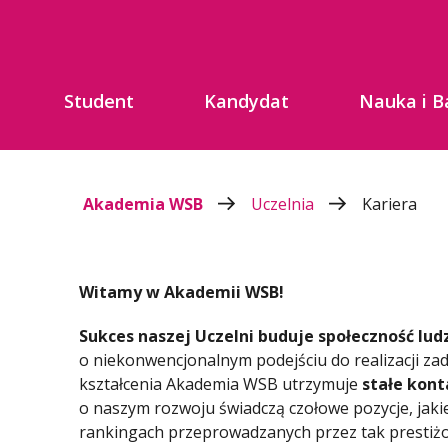
Student
Kandydat
Nauka i B
Akademia WSB
Uczelnia
Kariera
Witamy w Akademii WSB!
Sukces naszej Uczelni buduje społeczność lud
o niekonwencjonalnym podejściu do realizacji z
kształcenia Akademia WSB utrzymuje
stałe kon
o naszym rozwoju świadczą czołowe pozycje, jaki
rankingach przeprowadzanych przez tak prestiżo