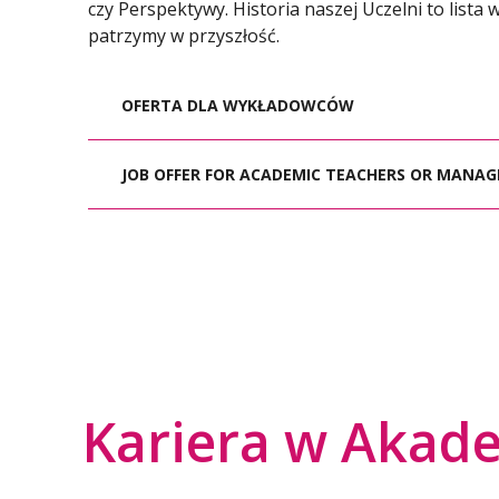
czy Perspektywy. Historia naszej Uczelni to lista 
patrzymy w przyszłość.
OFERTA DLA WYKŁADOWCÓW
Zapraszamy do współpracy 
JOB OFFER FOR ACADEMIC TEACHERS OR MANA
WSB University is looking for academic teac
managerial experience to conduct classes as p
Apl
The studies have international accreditations
academic and international business partners
Please send your applications to the email ad
Kariera w Akad