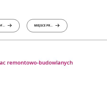
aryszka-tyl@wsb.edu.pl
RODZAJ OFERTY
MIEJSCE PRACY
 prac remontowo-budowlanych