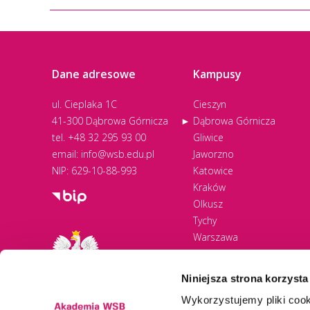
Dane adresowe
Kampusy
ul. Cieplaka 1C
Cieszyn
41-300 Dąbrowa Górnicza
Dąbrowa Górnicza
tel.
+48 32 295 93 00
Gliwice
email:
info@wsb.edu.pl
Jaworzno
NIP: 629-10-88-993
Katowice
Kraków
Olkusz
Tychy
Warszawa
Zawiercie
Żywiec
Niniejsza strona korzysta
Wykorzystujemy pliki cook