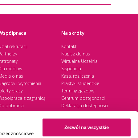
Współpraca
Na skróty
Dział rekrutacji
Kontakt
Partnerzy
Napisz do nas
Patronaty
Wirtualna Uczelnia
Dla mediów
Stypendia
Media o nas
Kasa, rozliczenia
Nagrody i wyróżnienia
Praktyki studenckie
Oferty pracy
Terminy zjazdów
Współpraca z zagranicą
Centrum dostępności
Do pobrania
Deklaracja dostępności
RODO
Zezwól na wszystkie
społecznościowe
Ⓒ 2026 Akademia WSB
WSB University