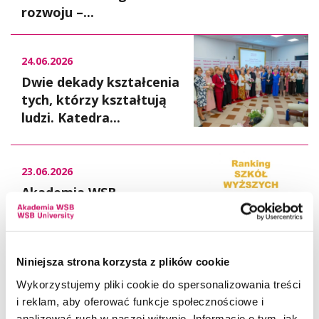
rozwoju –...
24.06.2026
Dwie dekady kształcenia
tych, którzy kształtują
ludzi. Katedra...
23.06.2026
Akademia WSB
na podium najlepszych
uczelni w Polsce
Niniejsza strona korzysta z plików cookie
22.06.2026
Wykorzystujemy pliki cookie do spersonalizowania treści
Dąbrowa Górnicza
i reklam, aby oferować funkcje społecznościowe i
analizować ruch w naszej witrynie. Informacje o tym, jak