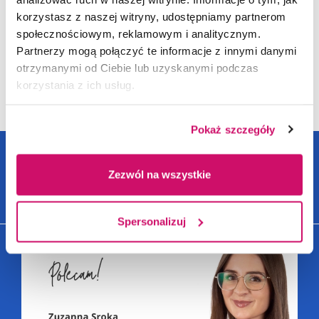
najlepsza w Polsce pod
korzystasz z naszej witryny, udostępniamy partnerom
względem perspektyw...
społecznościowym, reklamowym i analitycznym.
Partnerzy mogą połączyć te informacje z innymi danymi
otrzymanymi od Ciebie lub uzyskanymi podczas
korzystania z ich usług.
WIĘCEJ
Pokaż szczegóły
Zezwól na wszystkie
SZCZEGÓLNIE POLECANE SPECJALNOŚCI - KATOWICE
Spersonalizuj