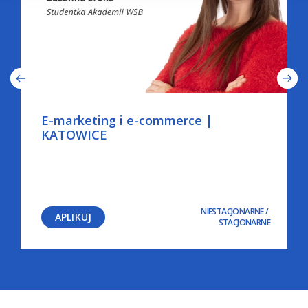
E-marketing i e-commerce |
KATOWICE
NIESTACJONARNE
/
APLIKUJ
STACJONARNE