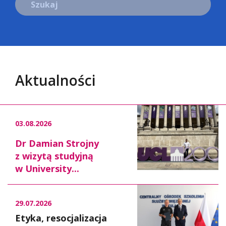
Szukaj
Aktualności
03.08.2026
Dr Damian Strojny
z wizytą studyjną
w University...
29.07.2026
Etyka, resocjalizacja