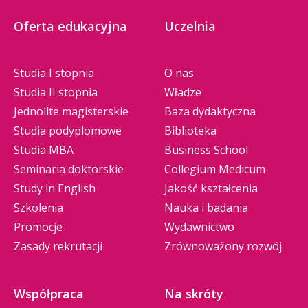
Oferta edukacyjna
Uczelnia
Studia I stopnia
O nas
Studia II stopnia
Władze
Jednolite magisterskie
Baza dydaktyczna
Studia podyplomowe
Biblioteka
Studia MBA
Business School
Seminaria doktorskie
Collegium Medicum
Study in English
Jakość kształcenia
Szkolenia
Nauka i badania
Promocje
Wydawnictwo
Zasady rekrutacji
Zrównoważony rozwój
Współpraca
Na skróty