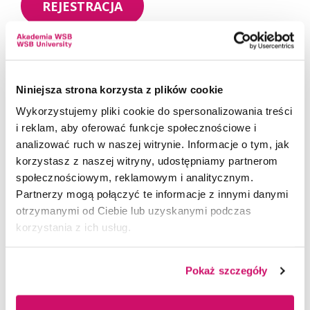
REJESTRACJA
Dołącz do grona ekspertów, liderów
i praktyków. Wspólnie twórzmy energię
przyszłości!
Niniejsza strona korzysta z plików cookie
Wykorzystujemy pliki cookie do spersonalizowania treści
i reklam, aby oferować funkcje społecznościowe i
analizować ruch w naszej witrynie. Informacje o tym, jak
korzystasz z naszej witryny, udostępniamy partnerom
społecznościowym, reklamowym i analitycznym.
Partnerzy mogą połączyć te informacje z innymi danymi
Wydarzenia - Konferencja:
otrzymanymi od Ciebie lub uzyskanymi podczas
korzystania z ich usług.
Energia Przyszłości. Nauka,
biznes i samorząd w dialogu
Pokaż szczegóły
o transformacji