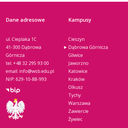
Dane adresowe
Kampusy
ul. Cieplaka 1C
Cieszyn
41-300 Dąbrowa
Dąbrowa Górnicza
Górnicza
Gliwice
tel.
+48 32 295 93 00
Jaworzno
email:
info@wsb.edu.pl
Katowice
NIP: 629-10-88-993
Kraków
Olkusz
Tychy
Warszawa
Zawiercie
Żywiec