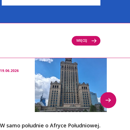
WIĘCEJ
19.06.2026
16.06.
W samo południe o Afryce Południowej.
The 