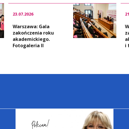
23.07.2026
2
Warszawa: Gala
W
zakończenia roku
z
akademickiego.
a
Fotogaleria II
i