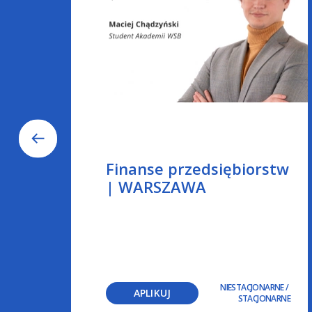
d
Finanse przedsiębiorstw
| WARSZAWA
NE
/
NIESTACJONARNE
/
APLIKUJ
RNE
STACJONARNE