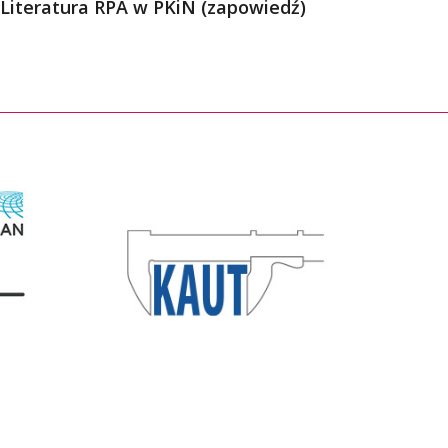
Literatura RPA w PKiN (zapowiedź)
a Gl
Sym