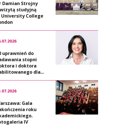
r Damian Strojny
 wizytą studyjną
 University College
ondon
4.07.2026
0 uprawnień do
adawania stopni
oktora i doktora
abilitowanego dla...
3.07.2026
arszawa: Gala
akończenia roku
kademickiego.
otogaleria IV