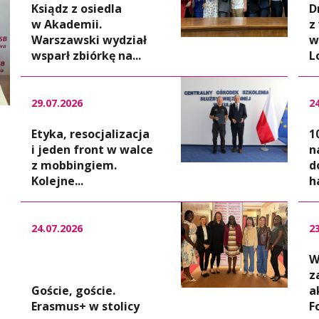
Ksiądz z osiedla
D
w Akademii.
z
Warszawski wydział
w
wsparł zbiórkę na...
L
29.07.2026
2
Etyka, resocjalizacja
1
i jeden front w walce
n
z mobbingiem.
d
Kolejne...
h
24.07.2026
2
W
z
Goście, goście.
a
Erasmus+ w stolicy
F