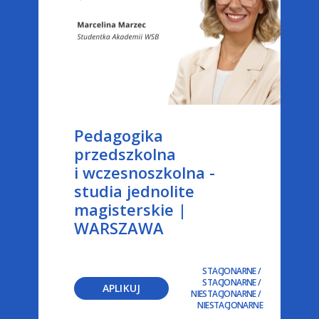
Pedagogika
przedszkolna
i wczesnoszkolna -
studia jednolite
magisterskie |
WARSZAWA
STACJONARNE
/
STACJONARNE
/
APLIKUJ
NIESTACJONARNE
/
NIESTACJONARNE