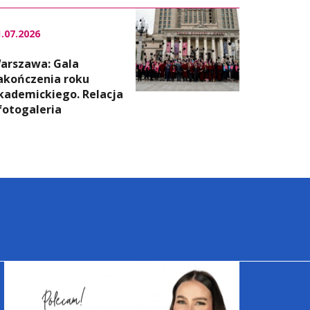
1.07.2026
arszawa: Gala
akończenia roku
kademickiego. Relacja
 fotogaleria