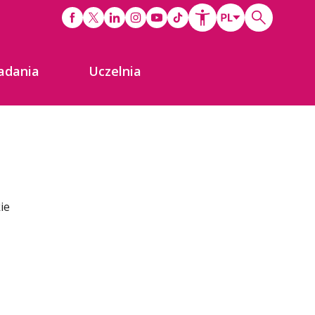
adania
Uczelnia
ie