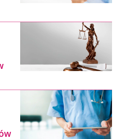
w
tów