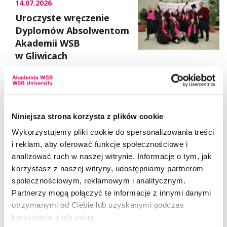
14.07.2026
Uroczyste wręczenie
Dyplomów Absolwentom
Akademii WSB
w Gliwicach
02.07.2026
Krajewska i Wspólnicy
Niniejsza strona korzysta z plików cookie
Kancelaria Adwokatów
i Radców Prawnych...
Wykorzystujemy pliki cookie do spersonalizowania treści
i reklam, aby oferować funkcje społecznościowe i
analizować ruch w naszej witrynie. Informacje o tym, jak
korzystasz z naszej witryny, udostępniamy partnerom
26.06.2026
społecznościowym, reklamowym i analitycznym.
Akademia WSB
Partnerzy mogą połączyć te informacje z innymi danymi
z pierwszym w Polsce
otrzymanymi od Ciebie lub uzyskanymi podczas
akademickim Klubem
korzystania z ich usług.
Historycznym im....