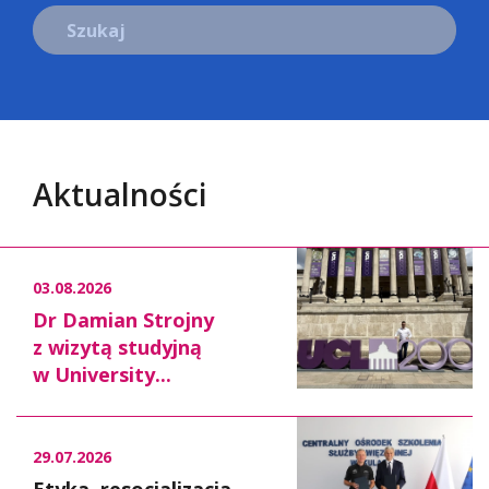
Szukaj
Aktualności
03.08.2026
Dr Damian Strojny
z wizytą studyjną
w University...
29.07.2026
Etyka, resocjalizacja