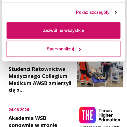
Pokaż szczegóły
25.06.2026
W Akademii WSB trwają
Zezwól na wszystkie
obrony prac
dyplomowych
Spersonalizuj
25.06.2026
Studenci Ratownictwa
Medycznego Collegium
Medicum AWSB zmierzyli
się z...
24.06.2026
Akademia WSB
ponownie w gronie