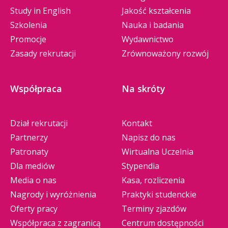
Study in English
Jakość kształcenia
Szkolenia
Nauka i badania
Promocje
Wydawnictwo
Zasady rekrutacji
Zrównoważony rozwój
Współpraca
Na skróty
Dział rekrutacji
Kontakt
Partnerzy
Napisz do nas
Patronaty
Wirtualna Uczelnia
Dla mediów
Stypendia
Media o nas
Kasa, rozliczenia
Nagrody i wyróżnienia
Praktyki studenckie
Oferty pracy
Terminy zjazdów
Współpraca z zagranicą
Centrum dostępności