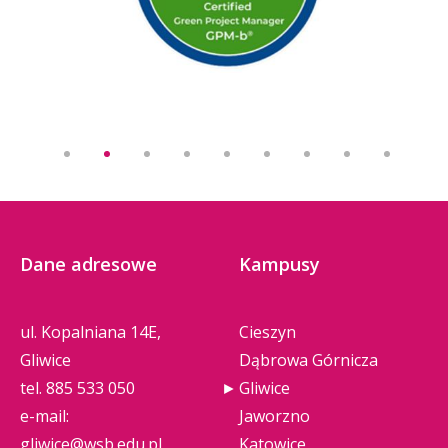
Dane adresowe
Kampusy
ul. Kopalniana 14E,
Cieszyn
Gliwice
Dąbrowa Górnicza
tel.
885 533 050
Gliwice
e-mail:
Jaworzno
gliwice@wsb.edu.pl
Katowice