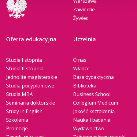
Warszawa
Zawiercie
Żywiec
Oferta edukacyjna
Uczelnia
Studia I stopnia
O nas
Studia II stopnia
Władze
Jednolite magisterskie
Baza dydaktyczna
Studia podyplomowe
Biblioteka
Studia MBA
Business School
Seminaria doktorskie
Collegium Medicum
Study in English
Jakość kształcenia
Szkolenia
Nauka i badania
Promocje
Wydawnictwo