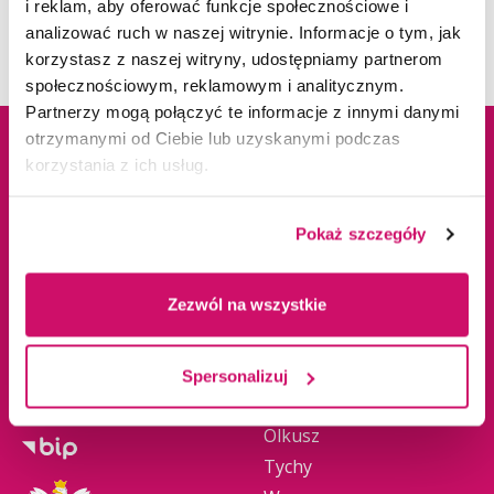
i reklam, aby oferować funkcje społecznościowe i
- 2022 nr projektu 018/RID/2018/19.
analizować ruch w naszej witrynie. Informacje o tym, jak
korzystasz z naszej witryny, udostępniamy partnerom
społecznościowym, reklamowym i analitycznym.
Partnerzy mogą połączyć te informacje z innymi danymi
otrzymanymi od Ciebie lub uzyskanymi podczas
korzystania z ich usług.
Dane adresowe
Kampusy
Pokaż szczegóły
ul. Cieplaka 1C
Cieszyn
41-300 Dąbrowa
Dąbrowa Górnicza
Zezwól na wszystkie
Górnicza
Gliwice
tel.
+48 32 295 93 00
Jaworzno
email:
info@wsb.edu.pl
Katowice
Spersonalizuj
NIP: 629-10-88-993
Kraków
Olkusz
Tychy