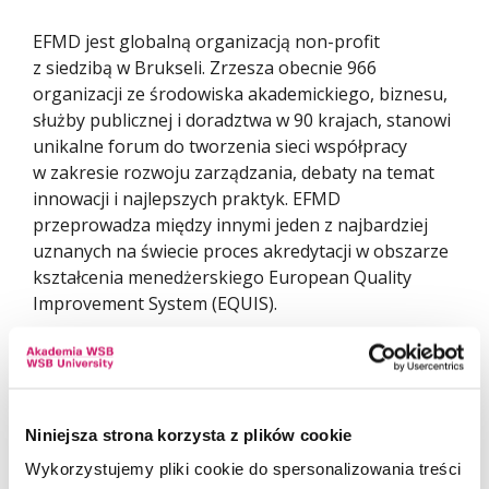
EFMD jest globalną organizacją non-profit
z siedzibą w Brukseli. Zrzesza obecnie 966
organizacji ze środowiska akademickiego, biznesu,
służby publicznej i doradztwa w 90 krajach, stanowi
unikalne forum do tworzenia sieci współpracy
w zakresie rozwoju zarządzania, debaty na temat
innowacji i najlepszych praktyk. EFMD
przeprowadza między innymi jeden z najbardziej
uznanych na świecie proces akredytacji w obszarze
kształcenia menedżerskiego European Quality
Improvement System (EQUIS).
Więcej informacji o stowarzyszeniu znajduje się
na
STRONIE
Członkostwo finansowane jest w ramach programu
Niniejsza strona korzysta z plików cookie
Ministra Nauki i Szkolnictwa Wyższego pod nazwą
Wykorzystujemy pliki cookie do spersonalizowania treści
„Regionalna Inicjatywa Doskonałości” w latach 2019