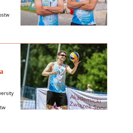
zostw
ka
ersity
u
stw