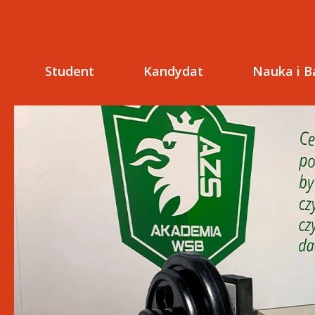
Student
Kandydat
Nauka i B