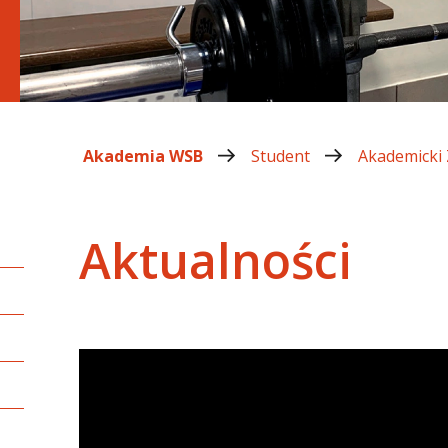
Akademia WSB
Student
Akademicki
Aktualności