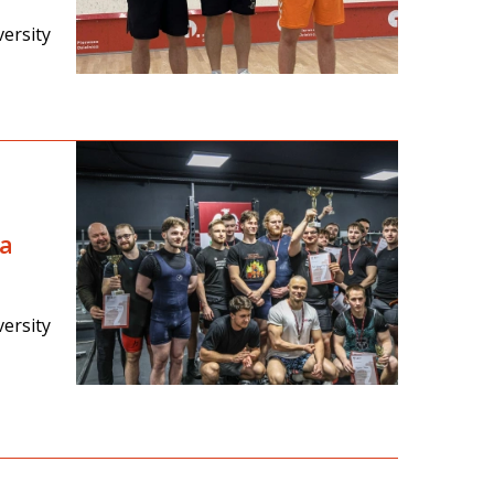
ersity
ka
ersity