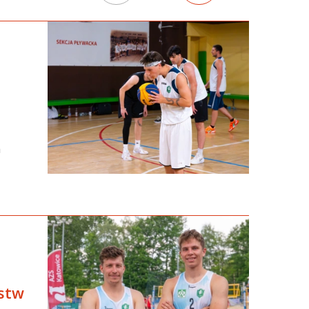
a
ostw