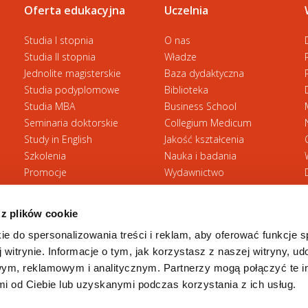
Oferta edukacyjna
Uczelnia
Studia I stopnia
O nas
Studia II stopnia
Władze
Jednolite magisterskie
Baza dydaktyczna
Studia podyplomowe
Biblioteka
Studia MBA
Business School
Seminaria doktorskie
Collegium Medicum
Study in English
Jakość kształcenia
Szkolenia
Nauka i badania
Promocje
Wydawnictwo
Zasady rekrutacji
Zrównoważony rozwój
 z plików cookie
ie do spersonalizowania treści i reklam, aby oferować funkcje 
 witrynie. Informacje o tym, jak korzystasz z naszej witryny, u
ym, reklamowym i analitycznym. Partnerzy mogą połączyć te i
 od Ciebie lub uzyskanymi podczas korzystania z ich usług.