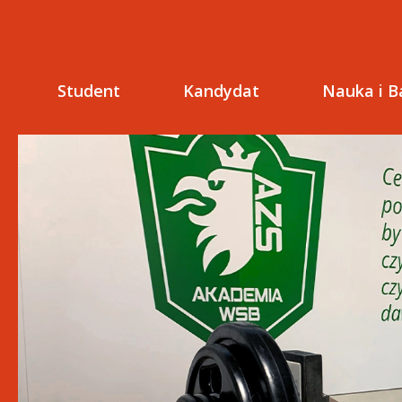
Student
Kandydat
Nauka i B