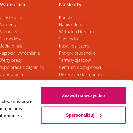
Współpraca
Na skróty
Dział rekrutacji
Kontakt
Partnerzy
Napisz do nas
Patronaty
Wirtualna Uczelnia
Dla mediów
Stypendia
Media o nas
Kasa, rozliczenia
Nagrody i wyróżnienia
Praktyki studenckie
Oferty pracy
Terminy zjazdów
Współpraca z zagranicą
Centrum dostępności
Do pobrania
Deklaracja dostępności
RODO
Zezwól na wszystkie
społecznościowe
Ⓒ 2026 Akademia WSB
WSB University
dostępniamy
Spersonalizuj
nformacje z
Zapisz się