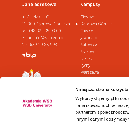
Dane adresowe
Kampusy
ul. Cieplaka 1C
Cieszyn
41-300 Dąbrowa Górnicza
Dąbrowa Górnicza
tel.
+48 32 295 93 00
Gliwice
email:
info@wsb.edu.pl
Jaworzno
NIP: 629-10-88-993
Katowice
Kraków
Olkusz
Tychy
Warszawa
Zawiercie
Żywiec
Niniejsza strona korzysta
Wykorzystujemy pliki cook
i analizować ruch w naszej
partnerom społecznościow
innymi danymi otrzymanymi
Newsletter