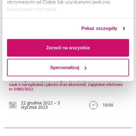
w czasopiśmie Forum Scientiae Oeconomia realizowana przez
otrzymanymi od Ciebie lub uzyskanymi podczas
native speakera. Zapytanie ofertowe nr 2/RID/2022
korzystania z ich usług.
22 grudnia 2022 – 3
10:00
stycznia 2023
Pokaż szczegóły
Zezwól na wszystkie
22.12.2022
Spersonalizuj
Usługa specjalistycznego tłumaczenia pisemnego z języka
polskiego na język angielski raportów z badań naukowych
i publikacji naukowych (monografie, artykuły naukowe z zakresu
nauk o zarządzaniu i jakości oraz ekonomii). Zapytanie ofertowe
nr 3/RID/2022
22 grudnia 2022 – 3
10:00
stycznia 2023