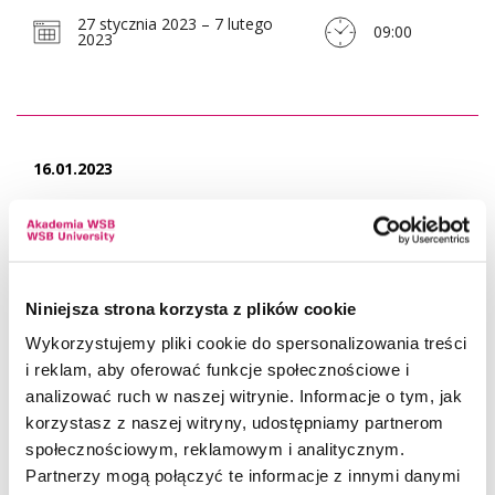
27 stycznia 2023 – 7 lutego
09:00
2023
16.01.2023
Opracowanie opisu studium przypadku (case study), które będzie
stanowić materiał dydaktyczny w procesie kształcenia w Akademii
WSB - Zapytanie ofertowe nr 1/POWR/ZR21/2023
16 stycznia 2023 – 24
09:00
Niniejsza strona korzysta z plików cookie
stycznia 2023
Wykorzystujemy pliki cookie do spersonalizowania treści
i reklam, aby oferować funkcje społecznościowe i
analizować ruch w naszej witrynie. Informacje o tym, jak
korzystasz z naszej witryny, udostępniamy partnerom
22.12.2022
społecznościowym, reklamowym i analitycznym.
Partnerzy mogą połączyć te informacje z innymi danymi
Usługa korekty językowej artykułów naukowych publikowanych