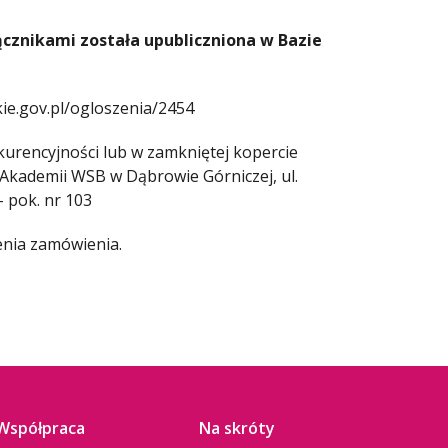
ącznikami została upubliczniona w Bazie
ie.gov.pl/ogloszenia/2454
urencyjności lub w zamkniętej kopercie
w Akademii WSB w Dąbrowie Górniczej, ul.
 pok. nr 103
enia zamówienia.
Współpraca
Na skróty