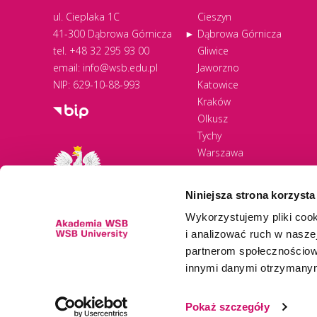
ul. Cieplaka 1C
Cieszyn
41-300 Dąbrowa Górnicza
Dąbrowa Górnicza
tel.
+48 32 295 93 00
Gliwice
email:
info@wsb.edu.pl
Jaworzno
NIP: 629-10-88-993
Katowice
Kraków
Olkusz
Tychy
Warszawa
Zawiercie
Żywiec
Niniejsza strona korzysta
Wykorzystujemy pliki cook
i analizować ruch w naszej
partnerom społecznościow
innymi danymi otrzymanymi
Newsletter
Pokaż szczegóły