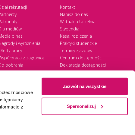
Dział rekrutacji
Kontakt
Partnerzy
Napisz do nas
Patronaty
Wirtualna Uczelnia
Dla mediów
Stypendia
Media o nas
Kasa, rozliczenia
Nagrody i wyróżnienia
Praktyki studenckie
Oferty pracy
Terminy zjazdów
Współpraca z zagranicą
Centrum dostępności
Do pobrania
Deklaracja dostępności
RODO
Zezwól na wszystkie
społecznościowe
Ⓒ 2026 Akademia WSB
WSB University
dostępniamy
Spersonalizuj
nformacje z
Zapisz się