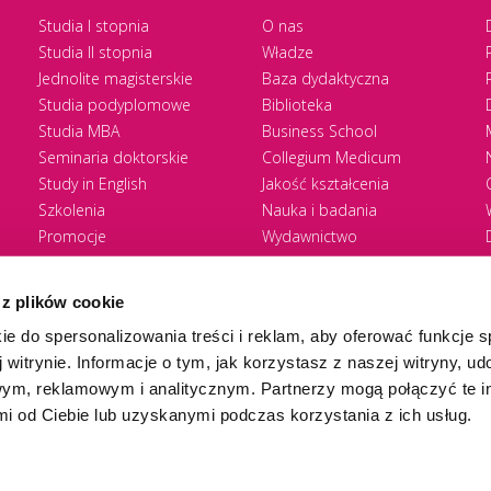
Studia I stopnia
O nas
Studia II stopnia
Władze
Jednolite magisterskie
Baza dydaktyczna
Studia podyplomowe
Biblioteka
Studia MBA
Business School
Seminaria doktorskie
Collegium Medicum
Study in English
Jakość kształcenia
Szkolenia
Nauka i badania
Promocje
Wydawnictwo
Zasady rekrutacji
Zrównoważony rozwój
 z plików cookie
ie do spersonalizowania treści i reklam, aby oferować funkcje 
 witrynie. Informacje o tym, jak korzystasz z naszej witryny, u
ym, reklamowym i analitycznym. Partnerzy mogą połączyć te i
 od Ciebie lub uzyskanymi podczas korzystania z ich usług.