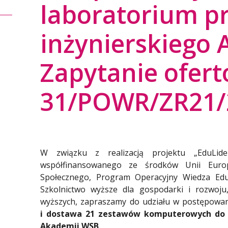
laboratorium p
inżynierskiego 
Zapytanie ofert
31/POWR/ZR21/
W związku z realizacją projektu „EduLi
współfinansowanego ze środków Unii Euro
Społecznego, Program Operacyjny Wiedza Eduk
Szkolnictwo wyższe dla gospodarki i rozwoj
wyższych, zapraszamy do udziału w postępowa
i dostawa 21 zestawów komputerowych do l
Akademii WSB
.