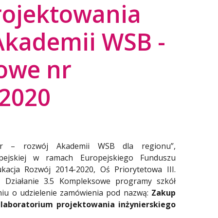
rojektowania
Akademii WSB -
owe nr
2020
der – rozwój Akademii WSB dla regionu”,
pejskiej w ramach Europejskiego Funduszu
acja Rozwój 2014-2020, Oś Priorytetowa III.
u, Działanie 3.5 Kompleksowe programy szkół
niu o udzielenie zamówienia pod nazwą:
Zakup
aboratorium projektowania inżynierskiego