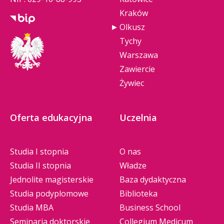
Kraków
Olkusz
Tychy
Warszawa
Zawiercie
Żywiec
Oferta edukacyjna
Uczelnia
Studia I stopnia
O nas
Studia II stopnia
Władze
Jednolite magisterskie
Baza dydaktyczna
Studia podyplomowe
Biblioteka
Studia MBA
Business School
Seminaria doktorskie
Collegium Medicum