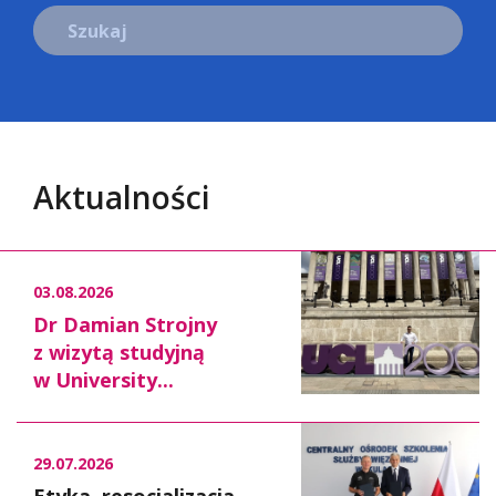
Szukaj
Aktualności
03.08.2026
Dr Damian Strojny
z wizytą studyjną
w University...
29.07.2026
Etyka, resocjalizacja