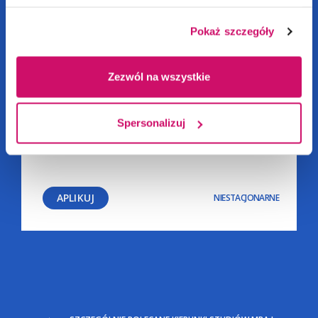
Pokaż szczegóły
Zezwól na wszystkie
Spersonalizuj
Logistyka i transport | OLKUSZ
APLIKUJ
NIESTACJONARNE