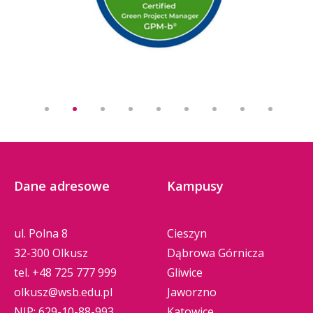
Dane adresowe
Kampusy
ul. Polna 8
Cieszyn
32-300 Olkusz
Dąbrowa Górnicza
tel.
+48 725 777 999
Gliwice
olkusz@wsb.edu.pl
Jaworzno
NIP: 629-10-88-993
Katowice