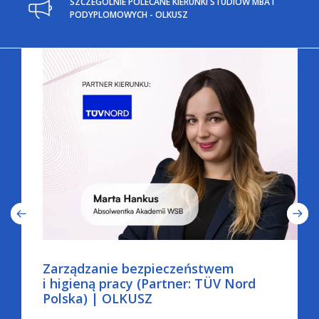
SZCZEGÓLNIE POLECANE KIERUNKI STUDIÓW MBA I
PODYPLOMOWYCH - OLKUSZ
Zarządzanie bezpieczeństwem
i higieną pracy (Partner: TÜV Nord
Polska) | OLKUSZ