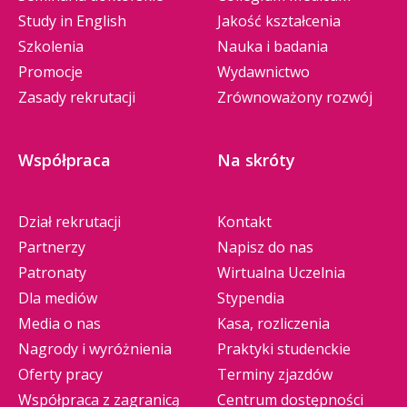
Study in English
Jakość kształcenia
Szkolenia
Nauka i badania
Promocje
Wydawnictwo
Zasady rekrutacji
Zrównoważony rozwój
Współpraca
Na skróty
Dział rekrutacji
Kontakt
Partnerzy
Napisz do nas
Patronaty
Wirtualna Uczelnia
Dla mediów
Stypendia
Media o nas
Kasa, rozliczenia
Nagrody i wyróżnienia
Praktyki studenckie
Oferty pracy
Terminy zjazdów
Współpraca z zagranicą
Centrum dostępności