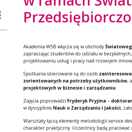
w ramach Świa
Przedsiębiorczo
Akademia WSB włącza się w obchody
Światowego
zapraszając studentów do udziału w bezpłatnych
projektowaniu usług i pracy nad rozwojem inno
Spotkania skierowane są do osób
zainteresowa
zorientowanych na potrzeby użytkowników
, 
projektowych w biznesie i zarządzaniu
.
Zajęcia poprowadzi
Fryderyk Pryjma
–
doktoran
w dyscyplinie
Nauk o Zarządzaniu i Jakości
, zał
Warsztaty łączą elementy metodologii service de
charakter praktyczny. Uczestnicy będą pracować n