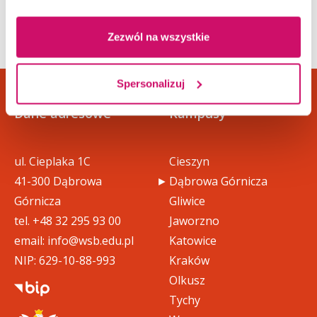
Zezwól na wszystkie
Spersonalizuj
Dane adresowe
Kampusy
ul. Cieplaka 1C
Cieszyn
41-300 Dąbrowa
Dąbrowa Górnicza
Górnicza
Gliwice
tel.
+48 32 295 93 00
Jaworzno
email:
info@wsb.edu.pl
Katowice
NIP: 629-10-88-993
Kraków
Olkusz
Tychy