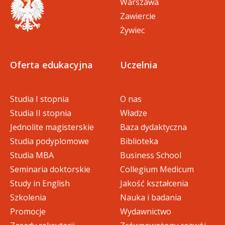
Warszawa
Zawiercie
Żywiec
Oferta edukacyjna
Uczelnia
Studia I stopnia
O nas
Studia II stopnia
Władze
Jednolite magisterskie
Baza dydaktyczna
Studia podyplomowe
Biblioteka
Studia MBA
Business School
Seminaria doktorskie
Collegium Medicum
Study in English
Jakość kształcenia
Szkolenia
Nauka i badania
Promocje
Wydawnictwo