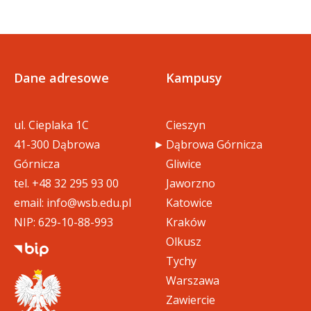
Dane adresowe
Kampusy
ul. Cieplaka 1C
Cieszyn
41-300 Dąbrowa
Dąbrowa Górnicza
Górnicza
Gliwice
tel.
+48 32 295 93 00
Jaworzno
email:
info@wsb.edu.pl
Katowice
NIP: 629-10-88-993
Kraków
Olkusz
Tychy
Warszawa
Zawiercie