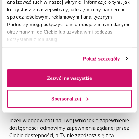
analizować ruch w naszej witrynie. Informacje o tym, jak
zapewnienie dostępności w alternatywny sposób.
korzystasz z naszej witryny, udostępniamy partnerom
Ten nowy termin nie będzie dłuższy niż 2 miesiące.
społecznościowym, reklamowym i analitycznym.
Jeżeli nie będziemy w stanie zapewnić dostępności
Partnerzy mogą połączyć te informacje z innymi danymi
cyfrowej, informacyjno-komunikacyjnej lub
otrzymanymi od Ciebie lub uzyskanymi podczas
architektonicznej, wskazanej w Twoim żądaniu,
korzystania z ich usług.
zaproponujemy Ci dostęp alternatywny.
Pokaż szczegóły
Obsługa wniosków
Zezwól na wszystkie
i skarg związanych
z dostępnością
Spersonalizuj
Jeżeli w odpowiedzi na Twój wniosek o zapewnienie
dostępności, odmówimy zapewnienia żądanej przez
Ciebie dostępności, a Ty nie zgadzasz się z tą