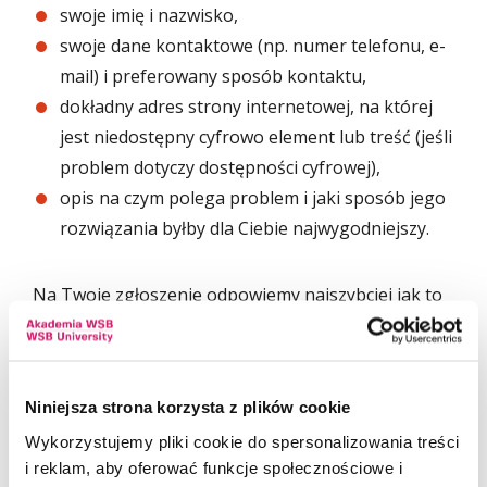
swoje imię i nazwisko,
swoje dane kontaktowe (np. numer telefonu, e-
mail) i preferowany sposób kontaktu,
dokładny adres strony internetowej, na której
jest niedostępny cyfrowo element lub treść (jeśli
problem dotyczy dostępności cyfrowej),
opis na czym polega problem i jaki sposób jego
rozwiązania byłby dla Ciebie najwygodniejszy.
Na Twoje zgłoszenie odpowiemy najszybciej jak to
możliwe, nie później niż w ciągu 7 dni od jego
otrzymania.
Jeżeli ten termin będzie dla nas zbyt krótki
Niniejsza strona korzysta z plików cookie
poinformujemy Cię o tym. W tej informacji podamy
Wykorzystujemy pliki cookie do spersonalizowania treści
nowy termin, do którego poprawimy zgłoszone
i reklam, aby oferować funkcje społecznościowe i
przez Ciebie niedogodności lub zaproponujemy