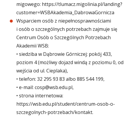
migowego:
https://tlumacz.migolinia.pl/landing?
customer=WSBAkademia_DabrowaGornicza
Wsparciem osób z niepełnosprawnościami
i osób o szczególnych potrzebach zajmuje się
Centrum Osób o Szczególnych Potrzebach
Akademii WSB:
• siedziba w Dąbrowie Górniczej: pokój 433,
poziom 4 (możliwy dojazd windą z poziomu 0, od
wejścia od ul. Cieplaka),
• telefon: 32 295 93 83 albo 885 544 199,
• e-mail:
cosp@wsb.edu.pl
,
• strona internetowa:
https://wsb.edu.pl/student/centrum-osob-o-
szczegolnych-potrzebach/kontakt
.