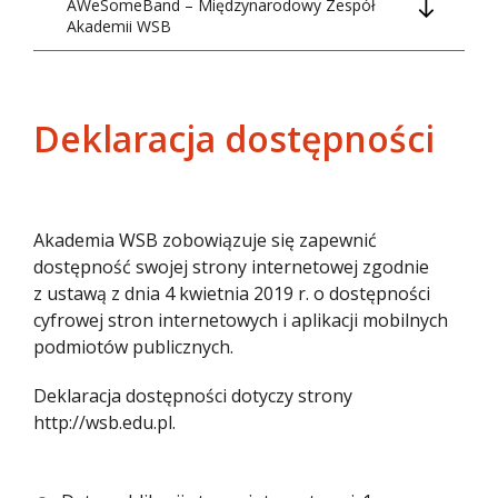
AWeSomeBand – Międzynarodowy Zespół
Szkolenia dla kadry AWSB
Akademii WSB
Dostępność architektoniczna budynku
Dostępność
w Olkuszu
Koncerty AWeSomeBand
Asystent Dydaktyczny
Dostępność architektoniczna budynku
Święto Uczelni Akademii WSB 2026
Deklaracja dostępności
w Krakowie przy ul. Ułanów 3
20-lecie Katedry Pedagogiki Akademii
Dostępność architektoniczna budynku
WSB 2026
w Krakowie przy ulicy Życzkowskiego 14
Akademia WSB
zobowiązuje się zapewnić
Dzień Seniora w Dąbrowie Górniczej
Dostępność architektoniczna budynku
2026
dostępność swojej
strony internetowej
zgodnie
w Jaworznie
z ustawą z dnia 4 kwietnia 2019 r. o dostępności
Gala Solidarności 2026
cyfrowej stron internetowych i aplikacji mobilnych
Dostępność architektoniczna budynku
podmiotów publicznych.
w Jaworznie - Punkt Rekrutacyjny
Koncert z okazji Dnia Matki 2026
Deklaracja dostępności dotyczy strony
Dostępność architektoniczna budynku
Koncert z okazji Dnia Kobiet 2026
w Gliwicach
http://wsb.edu.pl
.
Koncert Międzynarodowego Zespołu
Dostępność architektoniczna budynku
Akademii WSB - AWeSomeBand 2026
w Katowicach