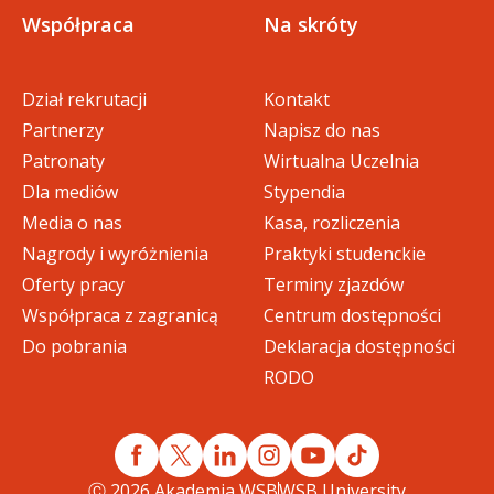
Współpraca
Na skróty
Dział rekrutacji
Kontakt
Partnerzy
Napisz do nas
Patronaty
Wirtualna Uczelnia
Dla mediów
Stypendia
Media o nas
Kasa, rozliczenia
Nagrody i wyróżnienia
Praktyki studenckie
Oferty pracy
Terminy zjazdów
Współpraca z zagranicą
Centrum dostępności
Do pobrania
Deklaracja dostępności
RODO
Ⓒ 2026 Akademia WSB
WSB University