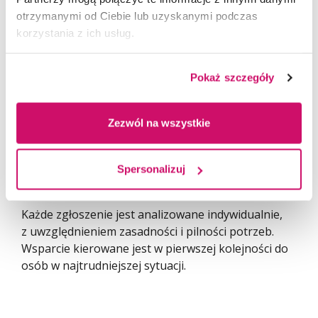
otrzymanymi od Ciebie lub uzyskanymi podczas
korzystania z ich usług.
osobiście lub przez pełnomocnika w Centrum
Osób o Szczególnych Potrzebach (pok. 433),
elektronicznie – wysyłając skan podpisanych
Pokaż szczegóły
dokumentów na adres: cosp@wsb.edu.pl,
w formie dostępnej (np. e-formularz, druk
Zezwól na wszystkie
powiększony, wersja łatwa do czytania) –
na życzenie.
Spersonalizuj
Każde zgłoszenie jest analizowane indywidualnie,
z uwzględnieniem zasadności i pilności potrzeb.
Wsparcie kierowane jest w pierwszej kolejności do
osób w najtrudniejszej sytuacji.