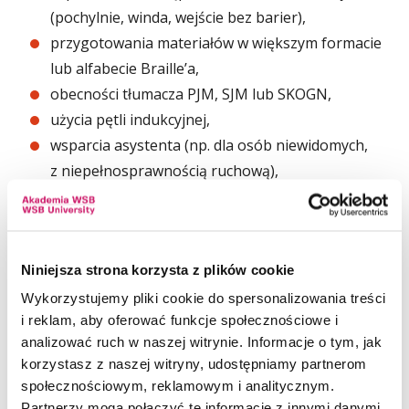
(pochylnie, winda, wejście bez barier),
przygotowania materiałów w większym formacie
lub alfabecie Braille’a,
obecności tłumacza PJM, SJM lub SKOGN,
użycia pętli indukcyjnej,
wsparcia asystenta (np. dla osób niewidomych,
z niepełnosprawnością ruchową),
wydłużenia czasu zajęć, egzaminów,
uwzględnienia specjalnych potrzeb
żywieniowych,
Niniejsza strona korzysta z plików cookie
zapewnienia warunków dla psa asystującego,
oraz innych, indywidualnie określonych potrzeb.
Wykorzystujemy pliki cookie do spersonalizowania treści
i reklam, aby oferować funkcje społecznościowe i
analizować ruch w naszej witrynie. Informacje o tym, jak
Jak zgłosić potrzeby?
korzystasz z naszej witryny, udostępniamy partnerom
Wypełniony formularz zgłoszenia dostępny
społecznościowym, reklamowym i analitycznym.
w załączniku do pobrania można złożyć:
Partnerzy mogą połączyć te informacje z innymi danymi