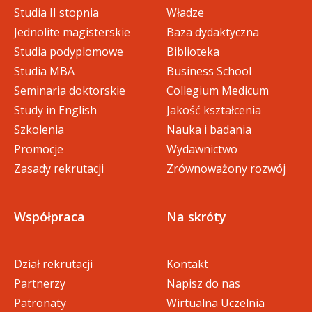
Studia II stopnia
Władze
Jednolite magisterskie
Baza dydaktyczna
Studia podyplomowe
Biblioteka
Studia MBA
Business School
Seminaria doktorskie
Collegium Medicum
Study in English
Jakość kształcenia
Szkolenia
Nauka i badania
Promocje
Wydawnictwo
Zasady rekrutacji
Zrównoważony rozwój
Współpraca
Na skróty
Dział rekrutacji
Kontakt
Partnerzy
Napisz do nas
Patronaty
Wirtualna Uczelnia