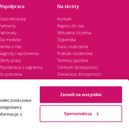
Współpraca
Na skróty
Dział rekrutacji
Kontakt
Partnerzy
Napisz do nas
Patronaty
Wirtualna Uczelnia
Dla mediów
Stypendia
Media o nas
Kasa, rozliczenia
Nagrody i wyróżnienia
Praktyki studenckie
Oferty pracy
Terminy zjazdów
Współpraca z zagranicą
Centrum dostępności
Do pobrania
Deklaracja dostępności
RODO
Zezwól na wszystkie
społecznościowe
Ⓒ 2026 Akademia WSB
WSB University
dostępniamy
Spersonalizuj
nformacje z