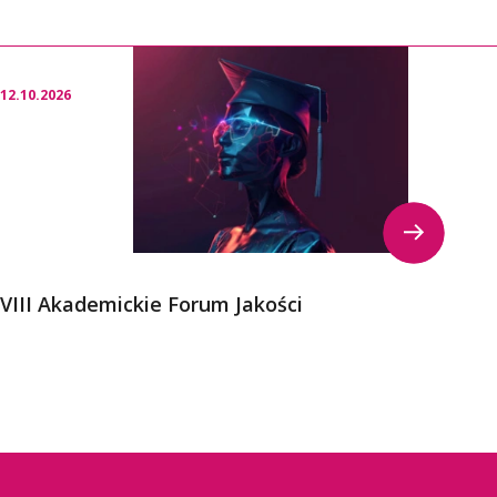
12.10.2026
23.09.
VIII Akademickie Forum Jakości
Kong