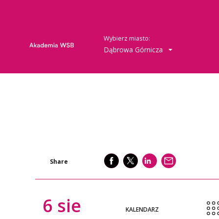
Wybierz miasto:
Dąbrowa Górnicza
SHARE
SHARE
SHARE
WYŚLIJ
Share
6
sie
KALENDARZ