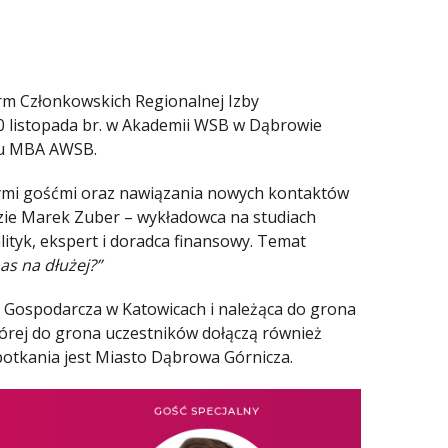
rm Członkowskich Regionalnej Izby
20 listopada br. w Akademii WSB w Dąbrowie
ubu MBA AWSB.
wymi gośćmi oraz nawiązania nowych kontaktów
zie Marek Zuber – wykładowca na studiach
tyk, ekspert i doradca finansowy. Temat
nas na dłużej?”
 Gospodarcza w Katowicach i należąca do grona
órej do grona uczestników dołączą również
otkania jest Miasto Dąbrowa Górnicza.