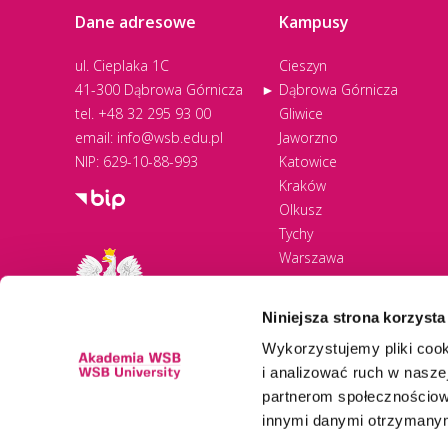
Dane adresowe
Kampusy
ul. Cieplaka 1C
Cieszyn
41-300 Dąbrowa Górnicza
Dąbrowa Górnicza
tel.
+48 32 295 93 00
Gliwice
email:
info@wsb.edu.pl
Jaworzno
NIP: 629-10-88-993
Katowice
Kraków
Olkusz
Tychy
Warszawa
Zawiercie
Żywiec
Niniejsza strona korzysta
Wykorzystujemy pliki cook
i analizować ruch w naszej
partnerom społecznościow
innymi danymi otrzymanymi