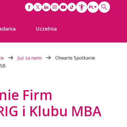
adania
Uczelnia
kie
Już za nami
Otwarte Spotkanie
WSB
nie Firm
RIG i Klubu MBA