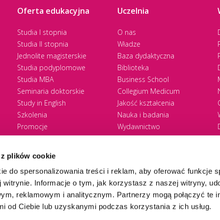
Oferta edukacyjna
Uczelnia
Studia I stopnia
O nas
Studia II stopnia
Władze
Jednolite magisterskie
Baza dydaktyczna
Studia podyplomowe
Biblioteka
Studia MBA
Business School
Seminaria doktorskie
Collegium Medicum
Study in English
Jakość kształcenia
Szkolenia
Nauka i badania
Promocje
Wydawnictwo
Zasady rekrutacji
Zrównoważony rozwój
 z plików cookie
ie do spersonalizowania treści i reklam, aby oferować funkcje 
 witrynie. Informacje o tym, jak korzystasz z naszej witryny, u
ym, reklamowym i analitycznym. Partnerzy mogą połączyć te i
 od Ciebie lub uzyskanymi podczas korzystania z ich usług.