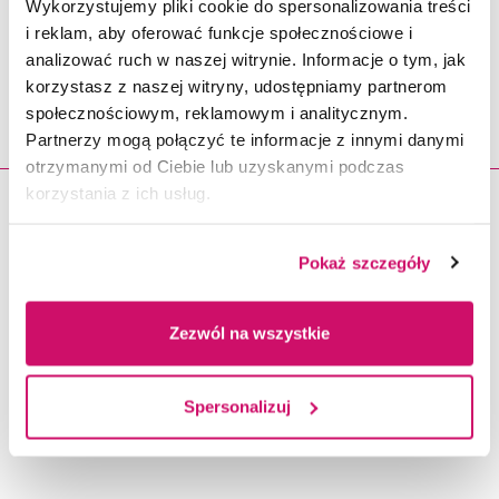
Wykorzystujemy pliki cookie do spersonalizowania treści
Wydarzenia - Konferencja
i reklam, aby oferować funkcje społecznościowe i
analizować ruch w naszej witrynie. Informacje o tym, jak
Naukowa Ochrona ludności
korzystasz z naszej witryny, udostępniamy partnerom
i Obrona Cywilna
społecznościowym, reklamowym i analitycznym.
Partnerzy mogą połączyć te informacje z innymi danymi
otrzymanymi od Ciebie lub uzyskanymi podczas
korzystania z ich usług.
23.11.2026
Pokaż szczegóły
Zezwól na wszystkie
Spersonalizuj
Polskie Forum Zielonego Transportu 2026