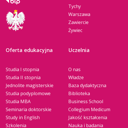
Tychy
Warszawa
Zawiercie
Żywiec
Oferta edukacyjna
Uczelnia
Studia I stopnia
O nas
Studia II stopnia
Władze
Jednolite magisterskie
Baza dydaktyczna
Studia podyplomowe
Biblioteka
Studia MBA
Business School
Seminaria doktorskie
Collegium Medicum
Study in English
Jakość kształcenia
Szkolenia
Nauka i badania