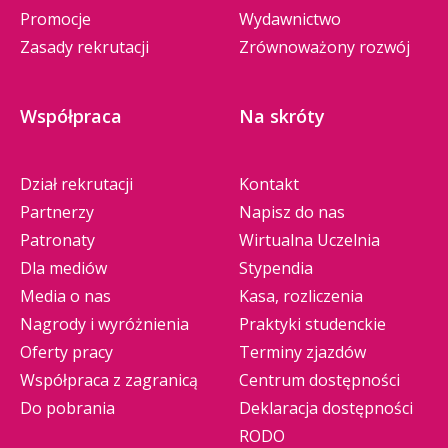
Promocje
Wydawnictwo
Zasady rekrutacji
Zrównoważony rozwój
Współpraca
Na skróty
Dział rekrutacji
Kontakt
Partnerzy
Napisz do nas
Patronaty
Wirtualna Uczelnia
Dla mediów
Stypendia
Media o nas
Kasa, rozliczenia
Nagrody i wyróżnienia
Praktyki studenckie
Oferty pracy
Terminy zjazdów
Współpraca z zagranicą
Centrum dostępności
Do pobrania
Deklaracja dostępności
RODO