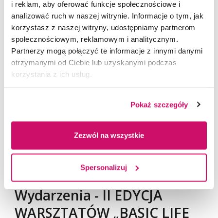
i reklam, aby oferować funkcje społecznościowe i
analizować ruch w naszej witrynie. Informacje o tym, jak
ZAPISZ SIĘ
korzystasz z naszej witryny, udostępniamy partnerom
społecznościowym, reklamowym i analitycznym.
Partnerzy mogą połączyć te informacje z innymi danymi
Plan warsztatu do pobrania -
otrzymanymi od Ciebie lub uzyskanymi podczas
korzystania z ich usług.
TUTAJ
Pokaż szczegóły
Zezwól na wszystkie
Spersonalizuj
Wydarzenia - II EDYCJA
WARSZTATÓW „BASIC LIFE