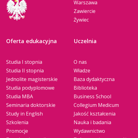
Warszawa
Zawiercie
Żywiec
Oferta edukacyjna
Uczelnia
Studia I stopnia
O nas
Studia II stopnia
Władze
Jednolite magisterskie
Baza dydaktyczna
Studia podyplomowe
Biblioteka
Studia MBA
Business School
Seminaria doktorskie
Collegium Medicum
Study in English
Jakość kształcenia
Szkolenia
Nauka i badania
Promocje
Wydawnictwo