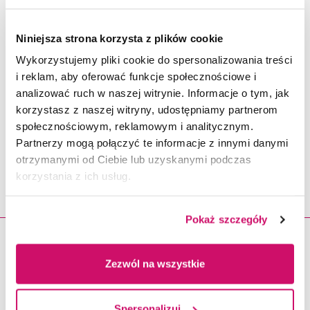
Niniejsza strona korzysta z plików cookie
Wykorzystujemy pliki cookie do spersonalizowania treści
i reklam, aby oferować funkcje społecznościowe i
Wydarzenia - Uroczystość
analizować ruch w naszej witrynie. Informacje o tym, jak
nadania tytułu DOKTORA
korzystasz z naszej witryny, udostępniamy partnerom
społecznościowym, reklamowym i analitycznym.
HONORIS CAUSA Akademii
Partnerzy mogą połączyć te informacje z innymi danymi
WSB Panu Markowi
otrzymanymi od Ciebie lub uzyskanymi podczas
korzystania z ich usług.
Kwiekowi
Pokaż szczegóły
23.11.2026
Zezwól na wszystkie
Spersonalizuj