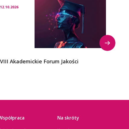
12.10.2026
23.09.
VIII Akademickie Forum Jakości
Kong
Współpraca
Na skróty