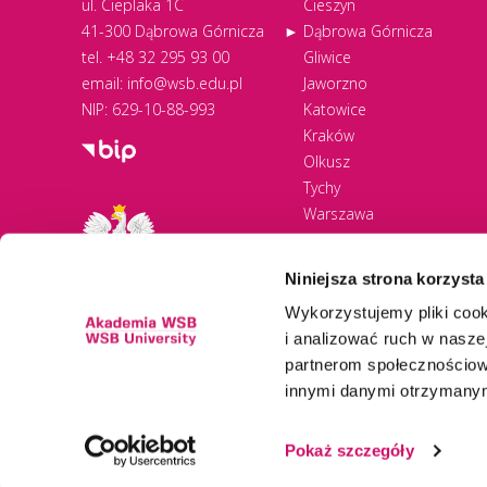
ul. Cieplaka 1C
Cieszyn
41-300 Dąbrowa Górnicza
Dąbrowa Górnicza
tel.
+48 32 295 93 00
Gliwice
email:
info@wsb.edu.pl
Jaworzno
NIP: 629-10-88-993
Katowice
Kraków
Olkusz
Tychy
Warszawa
Zawiercie
Żywiec
Niniejsza strona korzysta
Wykorzystujemy pliki cook
i analizować ruch w naszej
partnerom społecznościow
innymi danymi otrzymanymi
Newsletter
Pokaż szczegóły