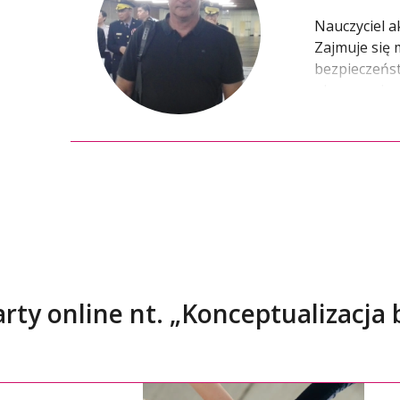
Nauczyciel a
Zajmuje się
bezpieczeńst
planowaniem 
strategiczn
ilościowych.
rty online nt. „Konceptualizacja