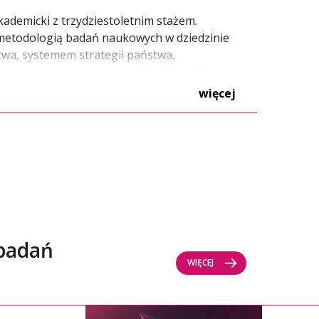
kademicki z trzydziestoletnim stażem.
 metodologią badań naukowych w dziedzinie
wa, systemem strategii państwa,
strategicznym, w szczególności analizą
ą z wykorzystaniem metod jakościowych oraz
więcej
 badań
WIĘCEJ