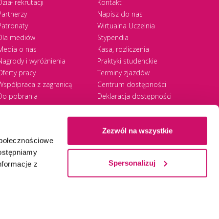
Dział rekrutacji
Kontakt
Partnerzy
Napisz do nas
Patronaty
Wirtualna Uczelnia
Dla mediów
Stypendia
Media o nas
Kasa, rozliczenia
Nagrody i wyróżnienia
Praktyki studenckie
Oferty pracy
Terminy zjazdów
Współpraca z zagranicą
Centrum dostępności
Do pobrania
Deklaracja dostępności
RODO
Zezwól na wszystkie
społecznościowe
Ⓒ 2026 Akademia WSB
WSB University
dostępniamy
Spersonalizuj
nformacje z
Zapisz się