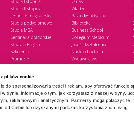
Studia I stopnia
O nas
Studia II stopnia
Władze
Jednolite magisterskie
Baza dydaktyczna
Studia podyplomowe
Biblioteka
Studia MBA
Business School
Seminaria doktorskie
Collegium Medicum
Study in English
Jakość kształcenia
Szkolenia
Nauka i badania
Promocje
Wydawnictwo
Zasady rekrutacji
Zrównoważony rozwój
 z plików cookie
ie do spersonalizowania treści i reklam, aby oferować funkcje 
 witrynie. Informacje o tym, jak korzystasz z naszej witryny, u
ym, reklamowym i analitycznym. Partnerzy mogą połączyć te i
 od Ciebie lub uzyskanymi podczas korzystania z ich usług.