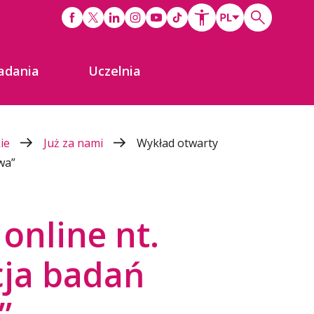
adania
Uczelnia
kie
Już za nami
Wykład otwarty
wa”
online nt.
cja badań