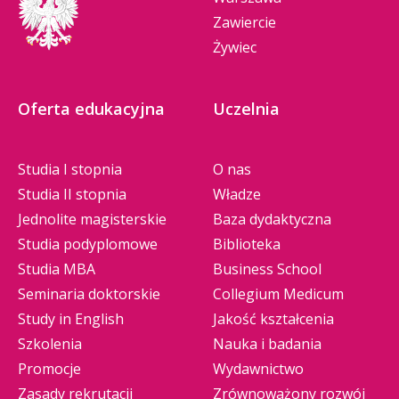
Zawiercie
Żywiec
Oferta edukacyjna
Uczelnia
Studia I stopnia
O nas
Studia II stopnia
Władze
Jednolite magisterskie
Baza dydaktyczna
Studia podyplomowe
Biblioteka
Studia MBA
Business School
Seminaria doktorskie
Collegium Medicum
Study in English
Jakość kształcenia
Szkolenia
Nauka i badania
Promocje
Wydawnictwo
Zasady rekrutacji
Zrównoważony rozwój