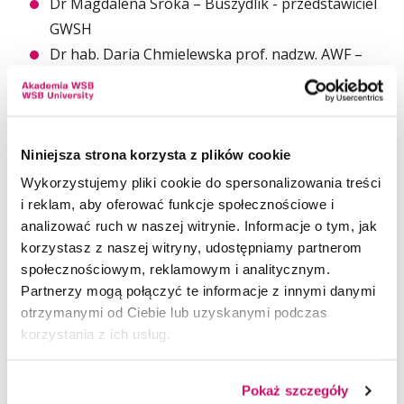
Dr Magdalena Sroka – Buszydlik - przedstawiciel
GWSH
Dr hab. Daria Chmielewska prof. nadzw. AWF –
przedstawiciel AWF Katowice
Dr Anna Pilis - przedstawiciel UJD
Niniejsza strona korzysta z plików cookie
Komitet Organizacyjny
Wykorzystujemy pliki cookie do spersonalizowania treści
i reklam, aby oferować funkcje społecznościowe i
analizować ruch w naszej witrynie. Informacje o tym, jak
Dr hab. n. med. Wirginia Likus, prof. SUM –
korzystasz z naszej witryny, udostępniamy partnerom
przewodnicząca
społecznościowym, reklamowym i analitycznym.
Dr n. med. Dagmara Wasiuk–Zowada – zastępca
Partnerzy mogą połączyć te informacje z innymi danymi
przewodniczącej, koordynator wydarzenia
otrzymanymi od Ciebie lub uzyskanymi podczas
Dr n. med. Paulina Głowacka – przedstawiciel
korzystania z ich usług.
Akademia WSB
Dr n. med. Dorota Szydłak
Pokaż szczegóły