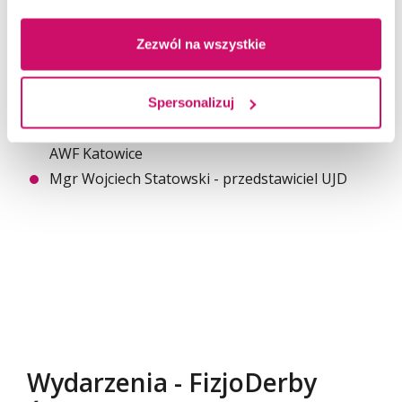
Dr n. med. Justyna Szefler– Derela
Dr n. o zdrowiu Ewelina Grabska
Zezwól na wszystkie
Mgr Jacek Sołtys
Julia Salwińska (studentka) – przedstawiciel
GWSH
Spersonalizuj
Dr n. o kult. fiz. Damian Kania – przedstawiciel
AWF Katowice
Mgr Wojciech Statowski - przedstawiciel UJD
Wydarzenia - FizjoDerby