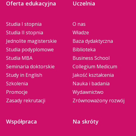
Oferta edukacyjna
Uczelnia
Studia I stopnia
O nas
Studia II stopnia
Władze
Jednolite magisterskie
Baza dydaktyczna
Studia podyplomowe
Biblioteka
Studia MBA
Business School
Seminaria doktorskie
Collegium Medicum
Study in English
Jakość kształcenia
Szkolenia
Nauka i badania
Promocje
Wydawnictwo
Zasady rekrutacji
Zrównoważony rozwój
Współpraca
Na skróty