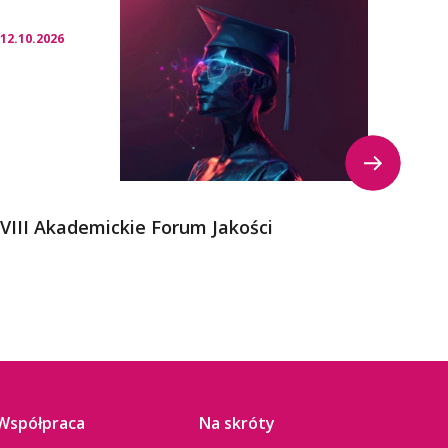
12.10.2026
23.09.
VIII Akademickie Forum Jakości
Kong
Współpraca
Na skróty