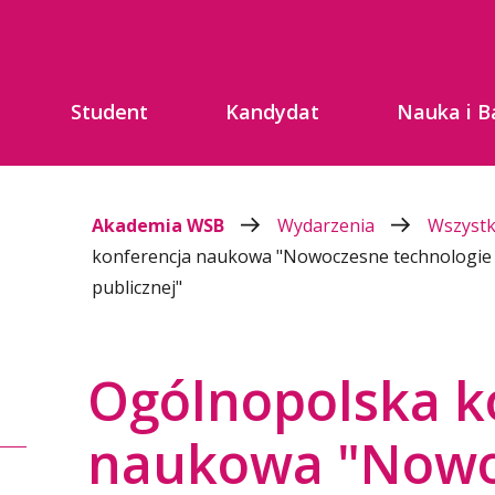
Student
Kandydat
Nauka i B
Akademia WSB
Wydarzenia
Wszyst
konferencja naukowa "Nowoczesne technologie d
publicznej"
Ogólnopolska k
naukowa "Nowo