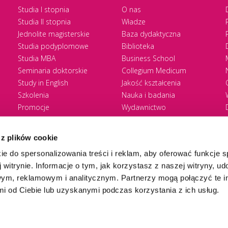
Studia I stopnia
O nas
Studia II stopnia
Władze
Jednolite magisterskie
Baza dydaktyczna
Studia podyplomowe
Biblioteka
Studia MBA
Business School
Seminaria doktorskie
Collegium Medicum
Study in English
Jakość kształcenia
Szkolenia
Nauka i badania
Promocje
Wydawnictwo
Zasady rekrutacji
Zrównoważony rozwój
 z plików cookie
ie do spersonalizowania treści i reklam, aby oferować funkcje 
 witrynie. Informacje o tym, jak korzystasz z naszej witryny, u
ym, reklamowym i analitycznym. Partnerzy mogą połączyć te i
 od Ciebie lub uzyskanymi podczas korzystania z ich usług.