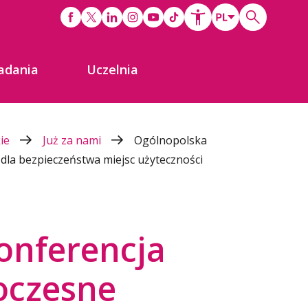
adania
Uczelnia
kie
Już za nami
Ogólnopolska
la bezpieczeństwa miejsc użyteczności
onferencja
czesne