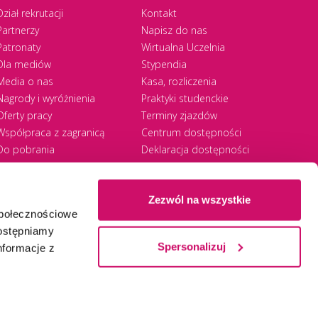
Dział rekrutacji
Kontakt
Partnerzy
Napisz do nas
Patronaty
Wirtualna Uczelnia
Dla mediów
Stypendia
Media o nas
Kasa, rozliczenia
Nagrody i wyróżnienia
Praktyki studenckie
Oferty pracy
Terminy zjazdów
Współpraca z zagranicą
Centrum dostępności
Do pobrania
Deklaracja dostępności
RODO
Zezwól na wszystkie
społecznościowe
Ⓒ 2026 Akademia WSB
WSB University
dostępniamy
Spersonalizuj
nformacje z
Zapisz się