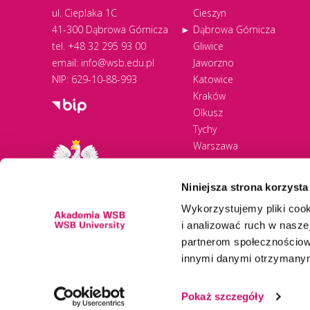
ul. Cieplaka 1C
Cieszyn
41-300 Dąbrowa Górnicza
Dąbrowa Górnicza
tel.
+48 32 295 93 00
Gliwice
email:
info@wsb.edu.pl
Jaworzno
NIP: 629-10-88-993
Katowice
Kraków
Olkusz
Tychy
Warszawa
Zawiercie
Żywiec
Niniejsza strona korzysta
Wykorzystujemy pliki cook
i analizować ruch w naszej
partnerom społecznościow
innymi danymi otrzymanymi
Newsletter
Pokaż szczegóły