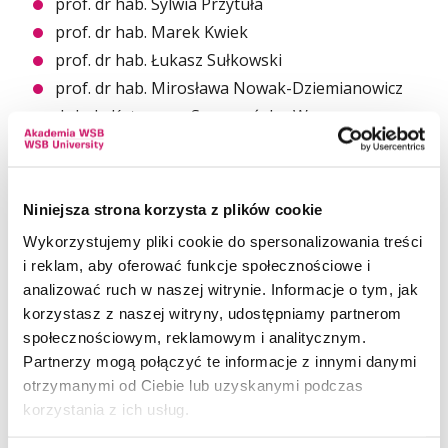
prof. dr hab. Sylwia Przytuła
prof. dr hab. Marek Kwiek
prof. dr hab. Łukasz Sułkowski
prof. dr hab. Mirosława Nowak-Dziemianowicz
dr hab. Katarzyna Szczepańska-Woszczyna,
prof. AWSB
dr hab. Joanna Kurowska-Pysz, prof. AWSB
dr hab. Joanna Dzieńdziora, prof. AWSB
Niniejsza strona korzysta z plików cookie
dr hab. Marek Walancik, prof. AWSB
Wykorzystujemy pliki cookie do spersonalizowania treści
i reklam, aby oferować funkcje społecznościowe i
analizować ruch w naszej witrynie. Informacje o tym, jak
korzystasz z naszej witryny, udostępniamy partnerom
społecznościowym, reklamowym i analitycznym.
Partnerzy mogą połączyć te informacje z innymi danymi
otrzymanymi od Ciebie lub uzyskanymi podczas
korzystania z ich usług.