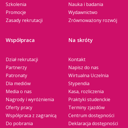
Szkolenia
Nauka i badania
Promocje
Wydawnictwo
Zasady rekrutacji
Zrównoważony rozwój
Współpraca
Na skróty
Dział rekrutacji
Kontakt
Partnerzy
Napisz do nas
Patronaty
Wirtualna Uczelnia
Dla mediów
Stypendia
Media o nas
Kasa, rozliczenia
Nagrody i wyróżnienia
Praktyki studenckie
Oferty pracy
Terminy zjazdów
Współpraca z zagranicą
Centrum dostępności
Do pobrania
Deklaracja dostępności