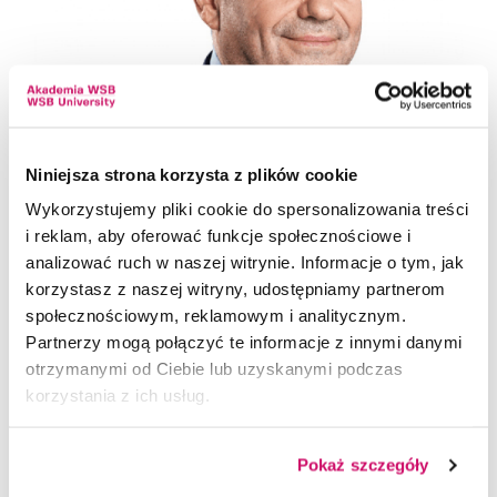
Niniejsza strona korzysta z plików cookie
Wykorzystujemy pliki cookie do spersonalizowania treści
i reklam, aby oferować funkcje społecznościowe i
analizować ruch w naszej witrynie. Informacje o tym, jak
korzystasz z naszej witryny, udostępniamy partnerom
społecznościowym, reklamowym i analitycznym.
Partnerzy mogą połączyć te informacje z innymi danymi
otrzymanymi od Ciebie lub uzyskanymi podczas
Wykład inauguracyjny pt.
„Covid-19
korzystania z ich usług.
a budowa nowego ładu społeczno-
gospodarczego”
wygłosi prof. dr hab. Alojzy
Pokaż szczegóły
Z. Nowak - JM Rektor
Uniwersytetu Warszawskiego