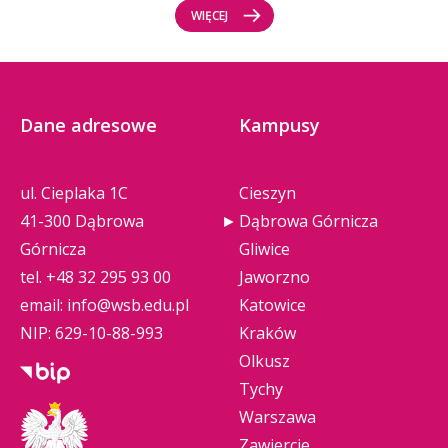
WIĘCEJ
Dane adresowe
Kampusy
ul. Cieplaka 1C
Cieszyn
41-300 Dąbrowa
Dąbrowa Górnicza
Górnicza
Gliwice
tel.
+48 32 295 93 00
Jaworzno
email:
info@wsb.edu.pl
Katowice
NIP: 629-10-88-993
Kraków
Olkusz
Tychy
Warszawa
Zawiercie