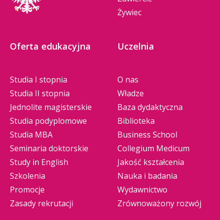
Żywiec
Oferta edukacyjna
Uczelnia
Studia I stopnia
O nas
Studia II stopnia
Władze
Jednolite magisterskie
Baza dydaktyczna
Studia podyplomowe
Biblioteka
Studia MBA
Business School
Seminaria doktorskie
Collegium Medicum
Study in English
Jakość kształcenia
Szkolenia
Nauka i badania
Promocje
Wydawnictwo
Zasady rekrutacji
Zrównoważony rozwój