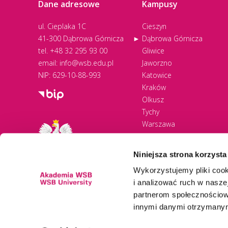
Dane adresowe
Kampusy
ul. Cieplaka 1C
Cieszyn
41-300 Dąbrowa Górnicza
Dąbrowa Górnicza
tel.
+48 32 295 93 00
Gliwice
email:
info@wsb.edu.pl
Jaworzno
NIP: 629-10-88-993
Katowice
Kraków
Olkusz
Tychy
Warszawa
Zawiercie
Żywiec
Niniejsza strona korzysta
Wykorzystujemy pliki cook
i analizować ruch w naszej
partnerom społecznościow
innymi danymi otrzymanymi
Newsletter