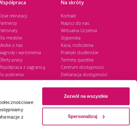
Współpraca
Na skróty
Dział rekrutacji
Kontakt
Partnerzy
Napisz do nas
Patronaty
Wirtualna Uczelnia
Dla mediów
Stypendia
Media o nas
Kasa, rozliczenia
Nagrody i wyróżnienia
Praktyki studenckie
Oferty pracy
Terminy zjazdów
Współpraca z zagranicą
Centrum dostępności
Do pobrania
Deklaracja dostępności
RODO
Zezwól na wszystkie
społecznościowe
Ⓒ 2026 Akademia WSB
WSB University
dostępniamy
Spersonalizuj
nformacje z
Zapisz się