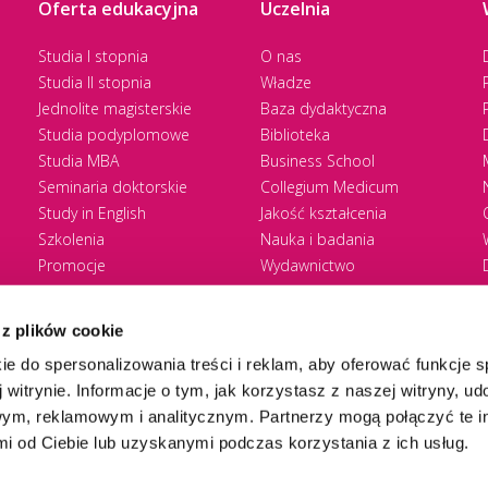
Oferta edukacyjna
Uczelnia
Studia I stopnia
O nas
Studia II stopnia
Władze
Jednolite magisterskie
Baza dydaktyczna
Studia podyplomowe
Biblioteka
Studia MBA
Business School
Seminaria doktorskie
Collegium Medicum
Study in English
Jakość kształcenia
Szkolenia
Nauka i badania
Promocje
Wydawnictwo
Zasady rekrutacji
Zrównoważony rozwój
 z plików cookie
ie do spersonalizowania treści i reklam, aby oferować funkcje 
 witrynie. Informacje o tym, jak korzystasz z naszej witryny, u
ym, reklamowym i analitycznym. Partnerzy mogą połączyć te i
 od Ciebie lub uzyskanymi podczas korzystania z ich usług.