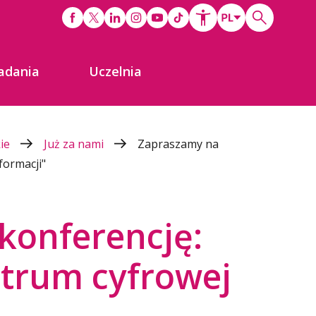
adania
Uczelnia
kie
Już za nami
Zapraszamy na
formacji"
konferencję:
ntrum cyfrowej