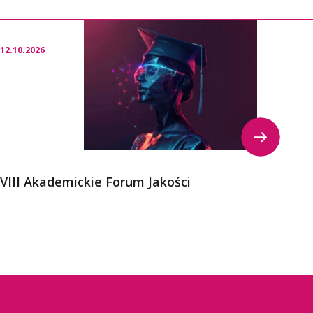
12.10.2026
23.09.
VIII Akademickie Forum Jakości
Kong