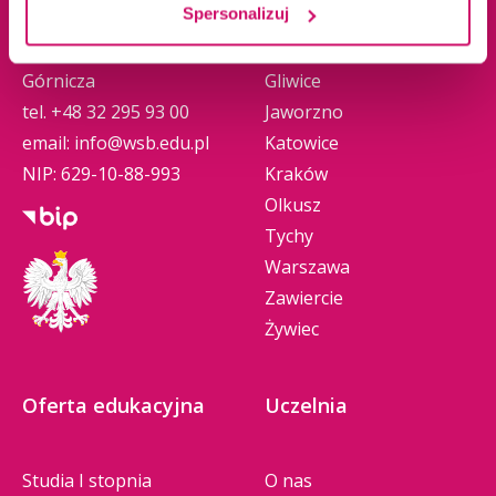
Spersonalizuj
ul. Cieplaka 1C
Cieszyn
41-300 Dąbrowa
Dąbrowa Górnicza
zalacznik_nr_3_do_zo_nr_2_rid
docx
Górnicza
Gliwice
_2022 (195 KB)
tel.
+48 32 295 93 00
Jaworzno
email:
info@wsb.edu.pl
Katowice
zalacznik_nr_4_do_zo_nr_2_rid_
pdf
NIP: 629-10-88-993
Kraków
2022 (95 KB)
Olkusz
Tychy
informacja_o_wyborze_wykona
pdf
Warszawa
wcy_2_rid_2022 (402 KB)
Zawiercie
Żywiec
Oferta edukacyjna
Uczelnia
Studia I stopnia
O nas