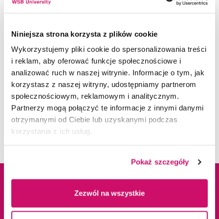
poniżej.
Ofertę należy przesłać w terminie do dnia 03-01-
Niniejsza strona korzysta z plików cookie
2023 r. do godz. 10:00 na adres email:
rid@wsb.edu.pl
Wykorzystujemy pliki cookie do spersonalizowania treści
i reklam, aby oferować funkcje społecznościowe i
analizować ruch w naszej witrynie. Informacje o tym, jak
korzystasz z naszej witryny, udostępniamy partnerom
DOKUMENTY DO POBRANIA
społecznościowym, reklamowym i analitycznym.
Partnerzy mogą połączyć te informacje z innymi danymi
otrzymanymi od Ciebie lub uzyskanymi podczas
zapytanie_ofertowe_nr_2_rid_2
pdf
korzystania z ich usług.
022 (417 KB)
Pokaż szczegóły
zalacznik_nr_1_do_zo_nr_2_rid_
pdf
2022 (93 KB)
Dane adresowe
Kampusy
Zezwól na wszystkie
zalacznik_nr_2_do_zo_nr_2_rid
docx
_2022 (193 KB)