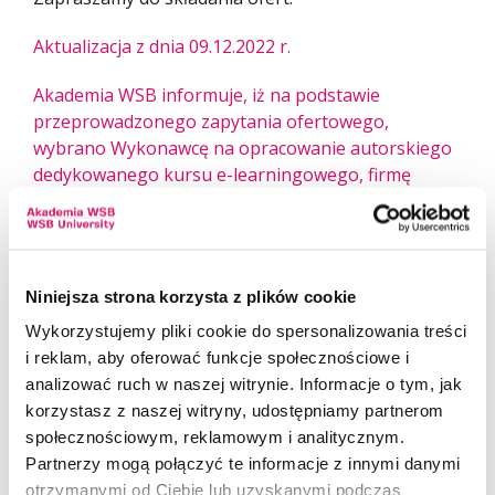
Aktualizacja z dnia 09.12.2022 r.
Akademia WSB informuje, iż na podstawie
przeprowadzonego zapytania ofertowego,
wybrano Wykonawcę na opracowanie autorskiego
dedykowanego kursu e-learningowego, firmę
Przemysław Stencel Edukacja – Online.pl, Krasawa
72, 42-256 Krasawa, gm. Olsztyn. Realizacja
zamówienia nastąpi za kwotę 56 910,57 zł netto
(70.000,00 zł brutto).
Niniejsza strona korzysta z plików cookie
In connection with the implementation by the WSB
Wykorzystujemy pliki cookie do spersonalizowania treści
University together with the Czech partner -
i reklam, aby oferować funkcje społecznościowe i
Vysoka Skola Banska TU Ostrava, Czech Republic,
analizować ruch w naszej witrynie. Informacje o tym, jak
of the project "Practical training programme for
korzystasz z naszej witryny, udostępniamy partnerom
staff developing low-carbon economy in the
społecznościowym, reklamowym i analitycznym.
borderland II" No. CZ.11
Partnerzy mogą połączyć te informacje z innymi danymi
.3.119/0.0/0.0/18_031/0002219, co-financed by the
otrzymanymi od Ciebie lub uzyskanymi podczas