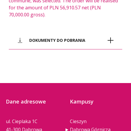
commune, was selected. The order will be realised
for the amount of PLN 56,910.57 net (PLN
70,000.00 gross).
DOKUMENTY DO POBRANIA
interregpl_cz_zapytanie_oferto
pdf
we_2_2022 (121 KB)
Dane adresowe
Kampusy
ul. Cieplaka 1C
Cieszyn
41-300 Dąbrowa
Dąbrowa Górnicza