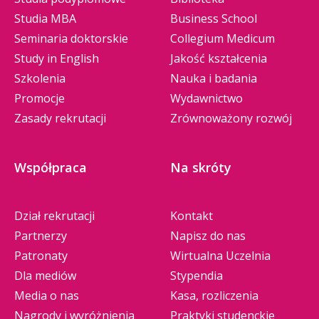
Studia MBA
Business School
Seminaria doktorskie
Collegium Medicum
Study in English
Jakość kształcenia
Szkolenia
Nauka i badania
Promocje
Wydawnictwo
Zasady rekrutacji
Zrównoważony rozwój
Współpraca
Na skróty
Dział rekrutacji
Kontakt
Partnerzy
Napisz do nas
Patronaty
Wirtualna Uczelnia
Dla mediów
Stypendia
Media o nas
Kasa, rozliczenia
Nagrody i wyróżnienia
Praktyki studenckie