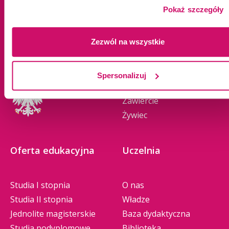
Górnicza
Gliwice
Pokaż szczegóły
tel.
+48 32 295 93 00
Jaworzno
email:
info@wsb.edu.pl
Katowice
Zezwól na wszystkie
NIP: 629-10-88-993
Kraków
Olkusz
Tychy
Spersonalizuj
Warszawa
Zawiercie
Żywiec
Oferta edukacyjna
Uczelnia
Studia I stopnia
O nas
Studia II stopnia
Władze
Jednolite magisterskie
Baza dydaktyczna
Studia podyplomowe
Biblioteka