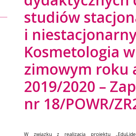
studiów stacjo
i niestacjonarn
Kosmetologia w
zimowym roku 
2019/2020 – Zap
nr 18/POWR/ZR
W związku z realizacją projektu „EduLi