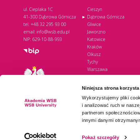
ul. Cieplaka 1C
Cieszyn
41-300 Dąbrowa Górnicza
Dąbrowa Górnicza
tel.
+48 32 295 93 00
Gliwice
email:
info@wsb.edu.pl
Jaworzno
NIP: 629-10-88-993
Katowice
Kraków
Olkusz
Tychy
Warszawa
Zawiercie
Żywiec
Niniejsza strona korzysta
Wykorzystujemy pliki cook
i analizować ruch w naszej
partnerom społecznościow
innymi danymi otrzymanymi
Newsletter
Pokaż szczegóły