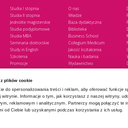
Studia I stopnia
O nas
Studia II stopnia
Władze
Jednolite magisterskie
Baza dydaktyczna
Studia podyplomowe
Biblioteka
Studia MBA
Business School
Seminaria doktorskie
Collegium Medicum
Study in English
Jakość kształcenia
Szkolenia
Nauka i badania
Promocje
Wydawnictwo
Zasady rekrutacji
Zrównoważony rozwój
 z plików cookie
ie do spersonalizowania treści i reklam, aby oferować funkcje 
 witrynie. Informacje o tym, jak korzystasz z naszej witryny, u
ym, reklamowym i analitycznym. Partnerzy mogą połączyć te i
 od Ciebie lub uzyskanymi podczas korzystania z ich usług.