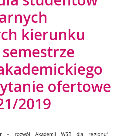
narnych
ych kierunku
 semestrze
akademickiego
ytanie ofertowe
21/2019
der – rozwój Akademii WSB dla regionu”,