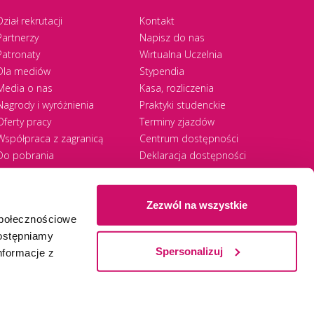
Dział rekrutacji
Kontakt
Partnerzy
Napisz do nas
Patronaty
Wirtualna Uczelnia
Dla mediów
Stypendia
Media o nas
Kasa, rozliczenia
Nagrody i wyróżnienia
Praktyki studenckie
Oferty pracy
Terminy zjazdów
Współpraca z zagranicą
Centrum dostępności
Do pobrania
Deklaracja dostępności
RODO
Zezwól na wszystkie
społecznościowe
Ⓒ 2026 Akademia WSB
WSB University
dostępniamy
Spersonalizuj
nformacje z
Zapisz się