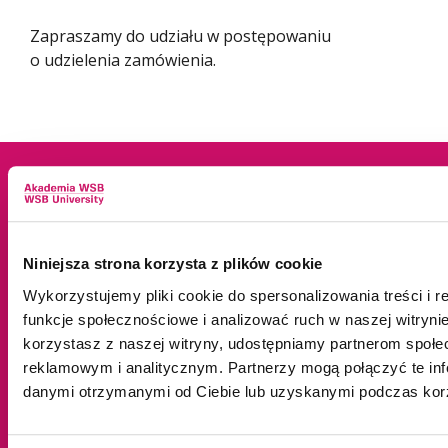
Zapraszamy do udziału w postępowaniu
o udzielenia zamówienia.
Dane adresowe
Kampusy
Niniejsza strona korzysta z plików cookie
ul. Cieplaka 1C
Cieszyn
Wykorzystujemy pliki cookie do spersonalizowania treści i 
41-300 Dąbrowa
Dąbrowa Górnicza
funkcje społecznościowe i analizować ruch w naszej witrynie
Górnicza
Gliwice
korzystasz z naszej witryny, udostępniamy partnerom społ
tel.
+48 32 295 93 00
Jaworzno
reklamowym i analitycznym. Partnerzy mogą połączyć te inf
email:
info@wsb.edu.pl
Katowice
danymi otrzymanymi od Ciebie lub uzyskanymi podczas korzy
NIP: 629-10-88-993
Kraków
Olkusz