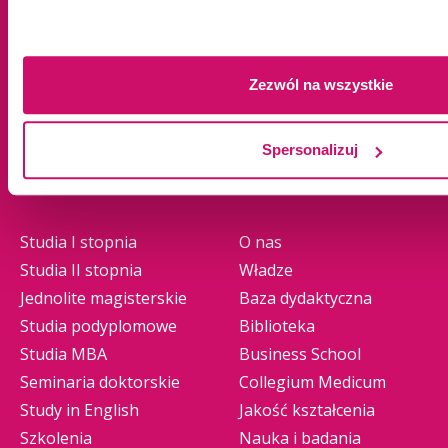
Tychy
Warszawa
Zawiercie
Zezwól na wszystkie
Żywiec
Spersonalizuj
Oferta edukacyjna
Uczelnia
Studia I stopnia
O nas
Studia II stopnia
Władze
Jednolite magisterskie
Baza dydaktyczna
Studia podyplomowe
Biblioteka
Studia MBA
Business School
Seminaria doktorskie
Collegium Medicum
Study in English
Jakość kształcenia
Szkolenia
Nauka i badania