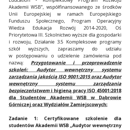
Education - Kompleksowy Program Rozwoju
Akademii WSB”, współfinansowanego ze środków
Unii Europejskiej w ramach Europejskiego
Funduszu Społecznego, Program Operacyjny
Wiedza Edukacja Rozwój 2014-2020, Oś
Priorytetowa III. Szkolnictwo wyższe dla gospodarki
i rozwoju, Działanie 3.5 Kompleksowe programy
szkół wyższych, zapraszamy do udziału
w postępowaniu o udzielenie zamówienia pod
nazwą:
Przygotowanie i przeprowadzenie
szkoleń: Audytor wewnętrzny systemu
zarządzania jakością ISO 9001:2015 oraz Audytor
wewnętrzny systemu zarządzania
bezpieczeństwem
i higieną pracy ISO 45001:2018
dla Studentów Akademii WSB w Dąbrowie
Górniczej oraz Wydziałów Zamiejscowych:
Zadanie 1: Certyfikowane szkolenie dla
studentów Akademii WSB „Audytor wewnętrzny