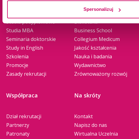
Studia II stopnia
Władze
Spersonalizuj
Jednolite magisterskie
Baza dydaktyczna
Studia podyplomowe
Biblioteka
Studia MBA
Business School
Seminaria doktorskie
Collegium Medicum
Study in English
Jakość kształcenia
Szkolenia
Nauka i badania
Promocje
Wydawnictwo
Zasady rekrutacji
Zrównoważony rozwój
Współpraca
Na skróty
Dział rekrutacji
Kontakt
Partnerzy
Napisz do nas
Patronaty
Wirtualna Uczelnia