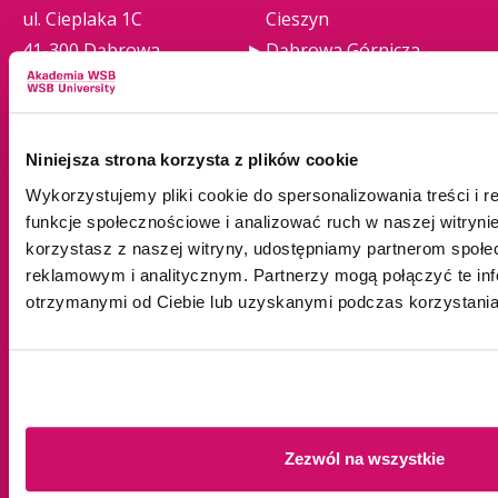
ul. Cieplaka 1C
Cieszyn
41-300 Dąbrowa
Dąbrowa Górnicza
Górnicza
Gliwice
tel.
+48 32 295 93 00
Jaworzno
email:
info@wsb.edu.pl
Katowice
Niniejsza strona korzysta z plików cookie
NIP: 629-10-88-993
Kraków
Wykorzystujemy pliki cookie do spersonalizowania treści i 
Olkusz
funkcje społecznościowe i analizować ruch w naszej witrynie
Tychy
korzystasz z naszej witryny, udostępniamy partnerom społ
Warszawa
reklamowym i analitycznym. Partnerzy mogą połączyć te in
Zawiercie
otrzymanymi od Ciebie lub uzyskanymi podczas korzystania 
Żywiec
Oferta edukacyjna
Uczelnia
Zezwól na wszystkie
Studia I stopnia
O nas