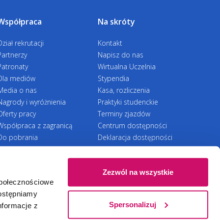
Współpraca
Na skróty
Dział rekrutacji
Kontakt
Partnerzy
Napisz do nas
Patronaty
Wirtualna Uczelnia
Dla mediów
Stypendia
Media o nas
Kasa, rozliczenia
Nagrody i wyróżnienia
Praktyki studenckie
Oferty pracy
Terminy zjazdów
Współpraca z zagranicą
Centrum dostępności
Do pobrania
Deklaracja dostępności
RODO
Zezwól na wszystkie
społecznościowe
Ⓒ 2026 Akademia WSB
WSB University
dostępniamy
Spersonalizuj
nformacje z