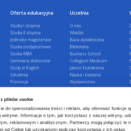
Oferta edukacyjna
Uczelnia
Studia I stopnia
O nas
Studia II stopnia
Władze
Jednolite magisterskie
Baza dydaktyczna
Studia podyplomowe
Biblioteka
Studia MBA
Business School
Seminaria doktorskie
Collegium Medicum
Study in English
Jakość kształcenia
Szkolenia
Nauka i badania
Promocje
Wydawnictwo
Zasady rekrutacji
Zrównoważony rozwój
 z plików cookie
ie do spersonalizowania treści i reklam, aby oferować funkcje 
 witrynie. Informacje o tym, jak korzystasz z naszej witryny, u
ym, reklamowym i analitycznym. Partnerzy mogą połączyć te i
 od Ciebie lub uzyskanymi podczas korzystania z ich usług.