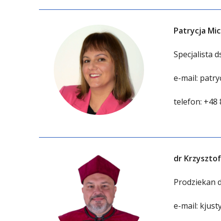
Patrycja Mi
Specjalista d
e-mail:
patry
telefon:
+48 
dr Krzysztof
Prodziekan d
e-mail:
kjust