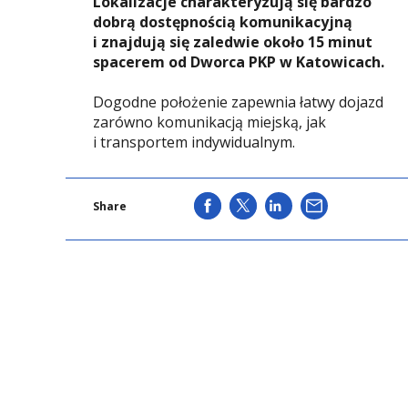
Lokalizacje charakteryzują się bardzo
dobrą dostępnością komunikacyjną
i znajdują się zaledwie około 15 minut
spacerem od Dworca PKP w Katowicach.
Dogodne położenie zapewnia łatwy dojazd
zarówno komunikacją miejską, jak
i transportem indywidualnym.
SHARE
SHARE
SHARE
WYŚLIJ
Share