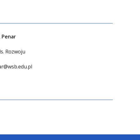
 Penar
ds. Rozwoju
r@wsb.edu.pl