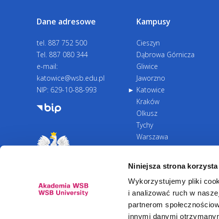
Dane adresowe
Kampusy
tel.
887 752 500
Cieszyn
Tel.
887 080 344
Dąbrowa Górnicza
e-mail:
Gliwice
katowice@wsb.edu.pl
Jaworzno
NIP: 629-10-88-993
Katowice
Kraków
Olkusz
Tychy
Warszawa
Zawiercie
Żywiec
Niniejsza strona korzysta
Wykorzystujemy pliki cook
i analizować ruch w naszej
partnerom społecznościow
innymi danymi otrzymanymi