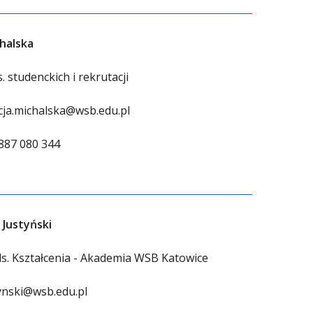
chalska
s. studenckich i rekrutacji
cja.michalska@wsb.edu.pl
887 080 344
 Justyński
s. Kształcenia - Akademia WSB Katowice
ynski@wsb.edu.pl