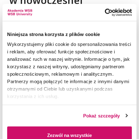
w nowoczesnej
organizacji.
Niniejsza strona korzysta z plików cookie
Studia umożliwiają także zdobycie kwalifikacji
niezbędnych dla osiągnięcia wyższych szczebli
Wykorzystujemy pliki cookie do spersonalizowania treści
awansu zawodowego w służbie BHP. Podczas
i reklam, aby oferować funkcje społecznościowe i
studiów Słuchacze zdobywają wiedzę w zakresie
analizować ruch w naszej witrynie. Informacje o tym, jak
problematyki bezpieczeństwa w zakładach pracy,
korzystasz z naszej witryny, udostępniamy partnerom
obowiązujących w krajach Unii Europejskiej zasad
społecznościowym, reklamowym i analitycznym.
zarządzania bezpieczeństwem, nabywają
Partnerzy mogą połączyć te informacje z innymi danymi
praktyczne umiejętności w zakresie rozpoznawania
otrzymanymi od Ciebie lub uzyskanymi podczas
i interpretacji zagrożeń. Uczą się samodzielnego
korzystania z ich usług.
wykonywania oceny i analizy ryzyka zawodowego
oraz nabywają praktyczną wiedzę w zakresie
Pokaż szczegóły
zarządzania służbami BHP. Absolwenci studiów
uzyskują: uprawnienia do zajmowania
kierowniczych stanowisk w służbach BHP oraz
Zezwól na wszystkie