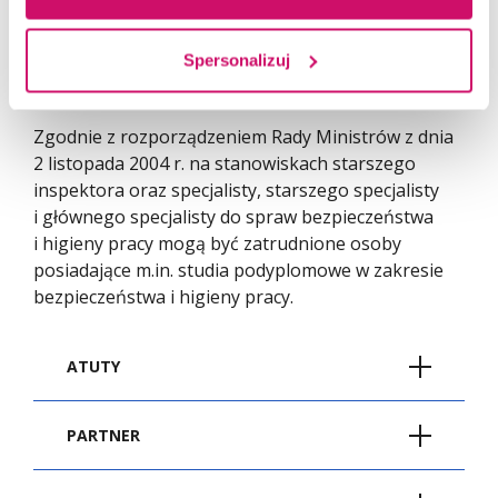
kwalifikacje specjalisty do spraw BHP, a także
kompetencje do prowadzenia szkoleń w zakresie
BHP oraz uprawnienia Audytora wewnętrznego
Spersonalizuj
systemu zarządzania BHP.
Zgodnie z rozporządzeniem Rady Ministrów z dnia
2 listopada 2004 r. na stanowiskach starszego
inspektora oraz specjalisty, starszego specjalisty
i głównego specjalisty do spraw bezpieczeństwa
i higieny pracy mogą być zatrudnione osoby
posiadające m.in. studia podyplomowe w zakresie
bezpieczeństwa i higieny pracy.
ATUTY
Możliwość udziału w szkoleniu
PARTNER
i zdobycie certyfikatu Audytora
Wewnętrznego Systemu Zarządzania