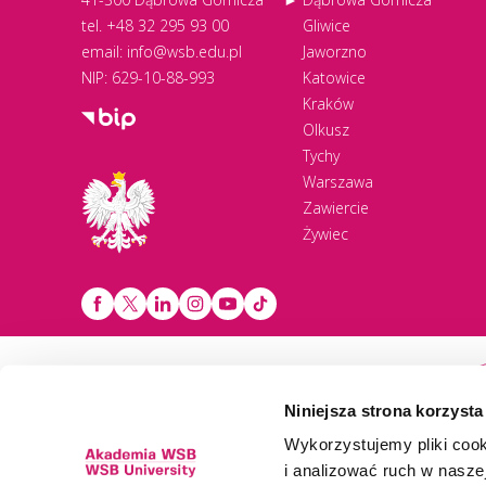
tel.
+48 32 295 93 00
Gliwice
email:
info@wsb.edu.pl
Jaworzno
NIP: 629-10-88-993
Katowice
Kraków
Olkusz
Tychy
Warszawa
Zawiercie
Żywiec
Newsletter
Niniejsza strona korzysta
Wykorzystujemy pliki cook
i analizować ruch w naszej