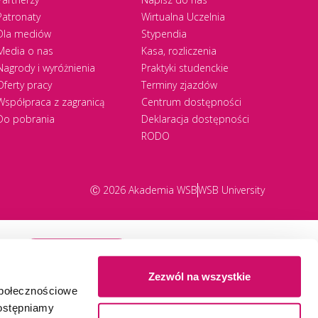
Patronaty
Wirtualna Uczelnia
Dla mediów
Stypendia
Media o nas
Kasa, rozliczenia
Nagrody i wyróżnienia
Praktyki studenckie
Oferty pracy
Terminy zjazdów
Współpraca z zagranicą
Centrum dostępności
Do pobrania
Deklaracja dostępności
RODO
Ⓒ 2026 Akademia WSB
WSB University
Zapisz się
Zezwól na wszystkie
społecznościowe
dostępniamy