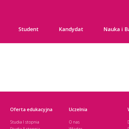
Student
Kandydat
Nauka i B
Oferta edukacyjna
Uczelnia
Studia I stopnia
O nas
Studia II stopnia
Władze