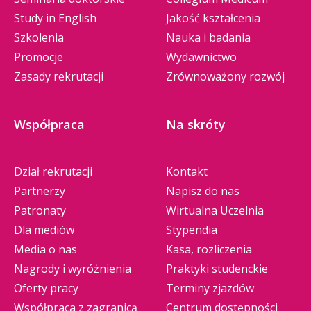
Study in English
Jakość kształcenia
Szkolenia
Nauka i badania
Promocje
Wydawnictwo
Zasady rekrutacji
Zrównoważony rozwój
Współpraca
Na skróty
Dział rekrutacji
Kontakt
Partnerzy
Napisz do nas
Patronaty
Wirtualna Uczelnia
Dla mediów
Stypendia
Media o nas
Kasa, rozliczenia
Nagrody i wyróżnienia
Praktyki studenckie
Oferty pracy
Terminy zjazdów
Współpraca z zagranicą
Centrum dostępności