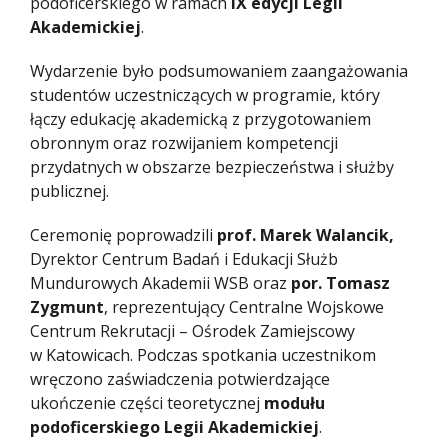
podoficerskiego w ramach
IX edycji Legii
Akademickiej
.
Wydarzenie było podsumowaniem zaangażowania
studentów uczestniczących w programie, który
łączy edukację akademicką z przygotowaniem
obronnym oraz rozwijaniem kompetencji
przydatnych w obszarze bezpieczeństwa i służby
publicznej.
Ceremonię poprowadzili
prof. Marek Walancik,
Dyrektor Centrum Badań i Edukacji Służb
Mundurowych Akademii WSB oraz
por. Tomasz
Zygmunt
, reprezentujący Centralne Wojskowe
Centrum Rekrutacji – Ośrodek Zamiejscowy
w Katowicach. Podczas spotkania uczestnikom
wręczono zaświadczenia potwierdzające
ukończenie części teoretycznej
modułu
podoficerskiego Legii Akademickiej
.