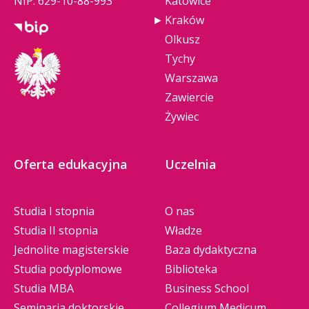
NIP: 629-10-88-993
Katowice
Kraków
Olkusz
Tychy
Warszawa
Zawiercie
Żywiec
Oferta edukacyjna
Uczelnia
Studia I stopnia
O nas
Studia II stopnia
Władze
Jednolite magisterskie
Baza dydaktyczna
Studia podyplomowe
Biblioteka
Studia MBA
Business School
Seminaria doktorskie
Collegium Medicum