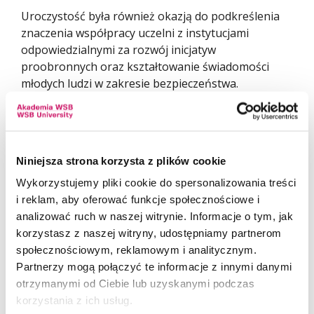
Uroczystość była również okazją do podkreślenia
znaczenia współpracy uczelni z instytucjami
odpowiedzialnymi za rozwój inicjatyw
proobronnych oraz kształtowanie świadomości
młodych ludzi w zakresie bezpieczeństwa.
Serdecznie gratulujemy wszystkim uczestnikom IX
edycji Legii Akademickiej i życzymy dalszych
sukcesów na ścieżce akademickiej, zawodowej oraz
w rozwijaniu kompetencji proobronnych.
Niniejsza strona korzysta z plików cookie
Wykorzystujemy pliki cookie do spersonalizowania treści
i reklam, aby oferować funkcje społecznościowe i
analizować ruch w naszej witrynie. Informacje o tym, jak
korzystasz z naszej witryny, udostępniamy partnerom
społecznościowym, reklamowym i analitycznym.
Partnerzy mogą połączyć te informacje z innymi danymi
otrzymanymi od Ciebie lub uzyskanymi podczas
korzystania z ich usług.