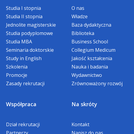
Studia I stopnia
O nas
Studia II stopnia
Władze
Jednolite magisterskie
Baza dydaktyczna
Studia podyplomowe
Biblioteka
Studia MBA
Business School
Seminaria doktorskie
Collegium Medicum
Study in English
Jakość kształcenia
Szkolenia
Nauka i badania
Promocje
Wydawnictwo
Zasady rekrutacji
Zrównoważony rozwój
Współpraca
Na skróty
Dział rekrutacji
Kontakt
Partnerzy
Napisz do nas