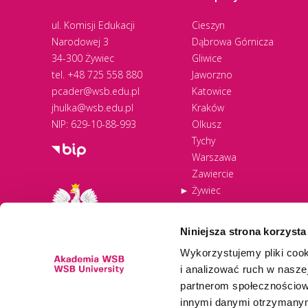
ul. Komisji Edukacji
Cieszyn
Narodowej 3
Dąbrowa Górnicza
34-300 Żywiec
Gliwice
tel.
+48 725 558 880
Jaworzno
pcader@wsb.edu.pl
Katowice
jhulka@wsb.edu.pl
Kraków
NIP: 629-10-88-993
Olkusz
Tychy
Warszawa
Zawiercie
Żywiec
Niniejsza strona korzysta
Wykorzystujemy pliki cook
i analizować ruch w naszej
partnerom społecznościow
innymi danymi otrzymanymi