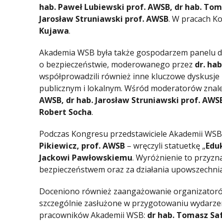
hab. Paweł Lubiewski prof. AWSB, dr hab. Tom
Jarosław Struniawski prof. AWSB
. W pracach K
Kujawa
.
Akademia WSB była także gospodarzem panelu d
o bezpieczeństwie, moderowanego przez
dr. ha
współprowadzili również inne kluczowe dyskusje
publicznym i lokalnym. Wśród moderatorów znaleź
AWSB, dr hab. Jarosław Struniawski prof. AWSB
Robert Socha
.
Podczas Kongresu przedstawiciele Akademii WSB,
Pikiewicz, prof. AWSB
– wręczyli statuetkę „
Edu
Jackowi Pawłowskiemu
. Wyróżnienie to przyzn
bezpieczeństwem oraz za działania upowszechni
Doceniono również zaangażowanie organizatorów
szczególnie zasłużone w przygotowaniu wydarzeni
pracowników Akademii WSB:
dr hab. Tomasz Saf