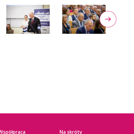
Współpraca
Na skróty