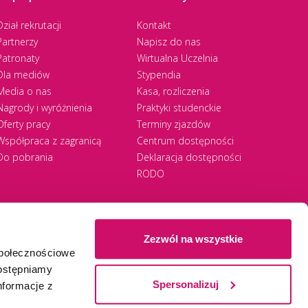
Dział rekrutacji
Kontakt
Partnerzy
Napisz do nas
Patronaty
Wirtualna Uczelnia
Dla mediów
Stypendia
Media o nas
Kasa, rozliczenia
Nagrody i wyróżnienia
Praktyki studenckie
Oferty pracy
Terminy zjazdów
Współpraca z zagranicą
Centrum dostępności
Do pobrania
Deklaracja dostępności
RODO
Zezwól na wszystkie
społecznościowe
Ⓒ 2026 Akademia WSB
WSB University
dostępniamy
Spersonalizuj
nformacje z