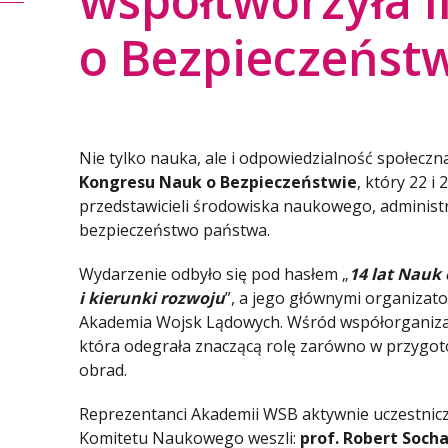
współtworzyła I
o Bezpieczeńst
Nie tylko nauka, ale i odpowiedzialność społeczn
Kongresu Nauk o Bezpieczeństwie
, który 22 
przedstawicieli środowiska naukowego, administra
bezpieczeństwo państwa.
Wydarzenie odbyło się pod hasłem „
14 lat Nauk
i kierunki rozwoju
”, a jego głównymi organizat
Akademia Wojsk Lądowych. Wśród współorganiz
która odegrała znaczącą rolę zarówno w przygoto
obrad.
Reprezentanci Akademii WSB aktywnie uczestnicz
Komitetu Naukowego weszli:
prof. Robert Soch