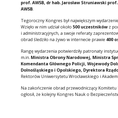
prof. AWSB, dr hab. Jarosław Struniawski prof
AWSB
.
Tegoroczny Kongres był największym wydarzenie
Wzięło w nim udział około
500 uczestników
z po
i administracyjnych, a swoje referaty zaprezento
obrad śledziło na żywo w internecie prawie
400 o
Rangę wydarzenia potwierdziły patronaty instytu
m.in.
Ministra Obrony Narodowej, Ministra Sp
Komendanta Głównego Policji, Wojewody Do
Dolnośląskiego i Opolskiego, Dyrektora Rz
Rektorów Uniwersytetu Wrocławskiego i Akademi
Na zakończenie obrad przewodniczący Komitet
ogłosił, że kolejny Kongres Nauk o Bezpieczeńs