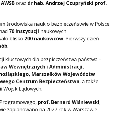
. AWSB
oraz
dr hab. Andrzej Czupryński prof.
m środowiska nauk o bezpieczeństwie w Polsce.
nad
70 instytucji
naukowych
wało blisko
200 naukowców
. Pierwszy dzień
sób
.
cji kluczowych dla bezpieczeństwa państwa –
raw Wewnętrznych i Administracji,
lnośląskiego, Marszałków Województw
ądowego Centrum Bezpieczeństwa
, a także
i Wojsk Lądowych.
u Programowego,
prof. Bernard Wiśniewski
,
twie zaplanowano na 2027 rok w Warszawie.