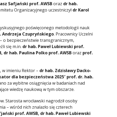
asz Safjański prof. AWSB
oraz
dr hab.
omitetu Organizacyjnego uczestniczył
dr Karol
yskusyjnego poświęconego metodologii nauk
b. Andrzeja Czupryńskiego
. Pracownicy Uczelni
 – o bezpieczeństwie transgranicznym,
li się m.in.
dr hab. Paweł Lubiewski prof.
, dr hab. Paulina Polko prof. AWSB
oraz
prof.
 w imieniu Rektor –
dr hab. Zdzisławy Dacko-
kator dla bezpieczeństwa 2025
”
prof. dr. hab.
ano za wybitne osiągnięcia w badaniach nad
ające wiedzę naukową w tym obszarze.
. Starosta wrocławski nagrodził osoby
a – wśród nich znalazło się czterech
jański prof. AWSB, dr hab. Paweł Lubiewski