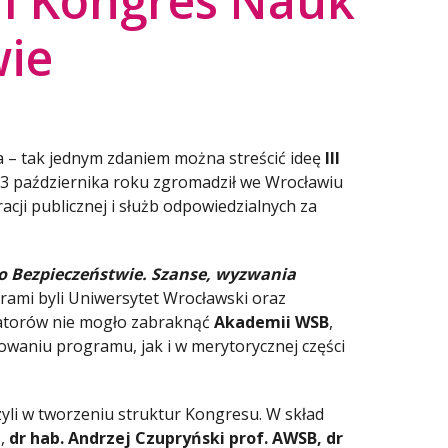
II Kongres Nauk
wie
a – tak jednym zdaniem można streścić ideę
III
i 23 października roku zgromadził we Wrocławiu
cji publicznej i służb odpowiedzialnych za
 o Bezpieczeństwie. Szanse, wyzwania
orami byli Uniwersytet Wrocławski oraz
atorów nie mogło zabraknąć
Akademii WSB
,
waniu programu, jak i w merytorycznej części
yli w tworzeniu struktur Kongresu. W skład
a
,
dr hab. Andrzej Czupryński prof. AWSB, dr