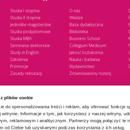
Studia I stopnia
O nas
Studia II stopnia
Władze
Jednolite magisterskie
Baza dydaktyczna
Studia podyplomowe
Biblioteka
Studia MBA
Business School
Seminaria doktorskie
Collegium Medicum
Study in English
Jakość kształcenia
Szkolenia
Nauka i badania
Promocje
Wydawnictwo
Zasady rekrutacji
Zrównoważony rozwój
 z plików cookie
ie do spersonalizowania treści i reklam, aby oferować funkcje 
 witrynie. Informacje o tym, jak korzystasz z naszej witryny, u
ym, reklamowym i analitycznym. Partnerzy mogą połączyć te i
 od Ciebie lub uzyskanymi podczas korzystania z ich usług.