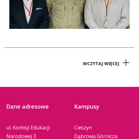
WCZYTAJ WIĘCEJ
Dane adresowe
Kampusy
ul. Komisji Edukacji
Cieszyn
Narodowej 3
Dąbrowa Górnicza