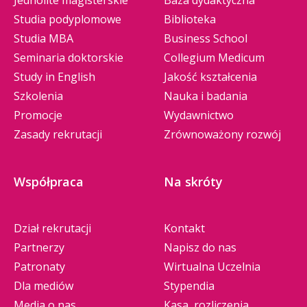
Studia podyplomowe
Biblioteka
Studia MBA
Business School
Seminaria doktorskie
Collegium Medicum
Study in English
Jakość kształcenia
Szkolenia
Nauka i badania
Promocje
Wydawnictwo
Zasady rekrutacji
Zrównoważony rozwój
Współpraca
Na skróty
Dział rekrutacji
Kontakt
Partnerzy
Napisz do nas
Patronaty
Wirtualna Uczelnia
Dla mediów
Stypendia
Media o nas
Kasa, rozliczenia