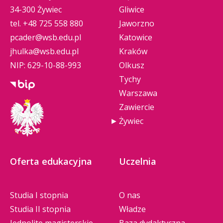
34-300 Żywiec
Gliwice
tel.
+48 725 558 880
Jaworzno
pcader@wsb.edu.pl
Katowice
jhulka@wsb.edu.pl
Kraków
NIP: 629-10-88-993
Olkusz
Tychy
Warszawa
Zawiercie
Żywiec
Oferta edukacyjna
Uczelnia
Studia I stopnia
O nas
Studia II stopnia
Władze
Jednolite magisterskie
Baza dydaktyczna