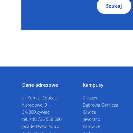
Szukaj
Dane adresowe
Kampusy
ul. Komisji Edukacji
Cieszyn
Narodowej 3
Dąbrowa Górnicza
34-300 Żywiec
Gliwice
tel.
+48 725 558 880
Jaworzno
pcader@wsb.edu.pl
Katowice