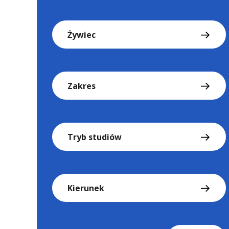
Żywiec
Zakres
Tryb studiów
Kierunek