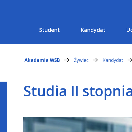
Student
Kandydat
Uc
Akademia WSB
Żywiec
Kandydat
Studia II stopni