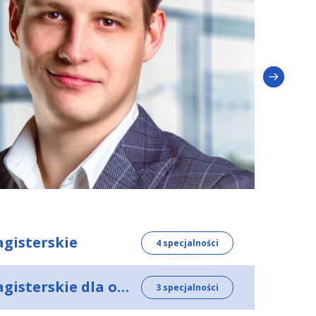
agisterskie
4 specjalności
Psychologia - studia jednolite magisterskie dla osób posiadających wyższe wykształcenie
3 specjalności
hnologia - studia