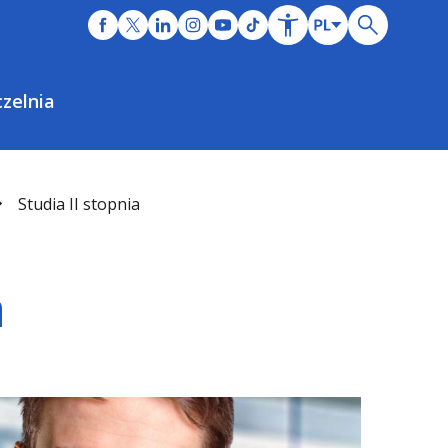
zelnia
Studia II stopnia
a