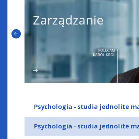
Psychologia - studia jednolite m
Cyberpsychologia i interakcje człowiek–tec